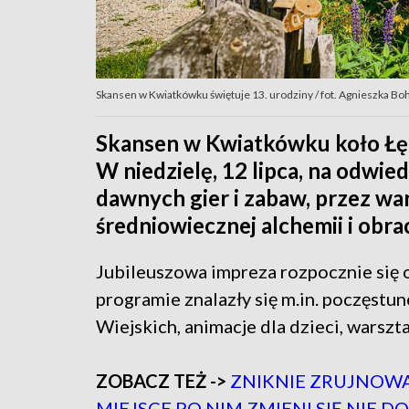
Skansen w Kwiatkówku świętuje 13. urodziny / fot. Agnieszka B
Skansen w Kwiatkówku koło Łęc
W niedzielę, 12 lipca, na odwie
dawnych gier i zabaw, przez war
średniowiecznej alchemii i obr
Jubileuszowa impreza rozpocznie się 
programie znalazły się m.in. poczęst
Wiejskich, animacje dla dzieci, warszt
ZOBACZ TEŻ ->
ZNIKNIE ZRUJNOWA
MIEJSCE PO NIM ZMIENI SIĘ NIE 