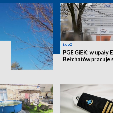
ŁÓDŹ
PGE GiEK: w upały 
Bełchatów pracuje s