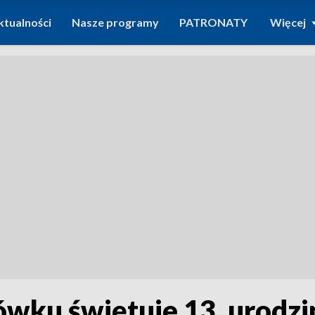
ktualności
Nasze programy
PATRONATY
Więcej
wku świętuje 13. urodzin