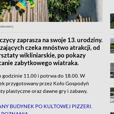
ohdanowicz
zycy zaprasza na swoje 13. urodziny.
dzających czeka mnóstwo atrakcji, od
sztaty wikliniarskie, po pokazy
acanie zabytkowego wiatraka.
o godzinie 11.00 i potrwa do 18.00. W
unek przygotowany przez Koło Gospodyń
aty plastyczne oraz dawne gry i zabawy.
NY BUDYNEK PO KULTOWEJ PIZZERI.
DO POZNANIA