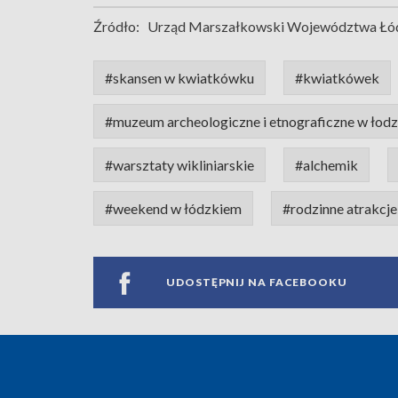
Źródło:
Urząd Marszałkowski Województwa Łó
#skansen w kwiatkówku
#kwiatkówek
#muzeum archeologiczne i etnograficzne w łodz
#warsztaty wikliniarskie
#alchemik
#weekend w łódzkiem
#rodzinne atrakcje
UDOSTĘPNIJ NA FACEBOOKU