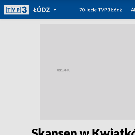
POWRÓT DO
ŁÓDŹ
70-lecie TVP3 Łódź
A
TVP REGIONY
Skansen w Kwiatkó