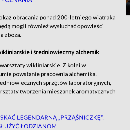
pokaz obracania ponad 200-letniego wiatraka
będą mogli również wysłuchać opowieści
a zboża.
ikliniarskie i średniowieczny alchemik
rsztaty wikliniarskie. Z kolei w
umie powstanie pracownia alchemika.
redniowiecznych sprzętów laboratoryjnych,
arsztaty tworzenia mieszanek aromatycznych
SKAĆ LEGENDARNĄ „PRZĄŚNICZKĘ”.
SŁUŻYĆ ŁODZIANOM