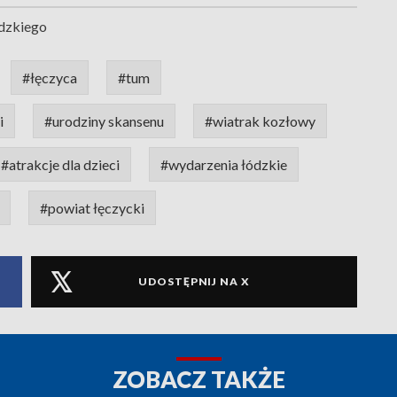
dzkiego
#łęczyca
#tum
i
#urodziny skansenu
#wiatrak kozłowy
#atrakcje dla dzieci
#wydarzenia łódzkie
#powiat łęczycki
UDOSTĘPNIJ NA X
ZOBACZ TAKŻE