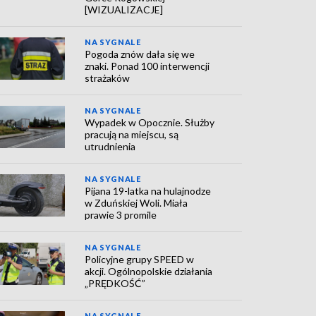
[WIZUALIZACJE]
NA SYGNALE
Pogoda znów dała się we
znaki. Ponad 100 interwencji
strażaków
NA SYGNALE
Wypadek w Opocznie. Służby
pracują na miejscu, są
utrudnienia
NA SYGNALE
Pijana 19-latka na hulajnodze
w Zduńskiej Woli. Miała
prawie 3 promile
NA SYGNALE
Policyjne grupy SPEED w
akcji. Ogólnopolskie działania
„PRĘDKOŚĆ”
NA SYGNALE