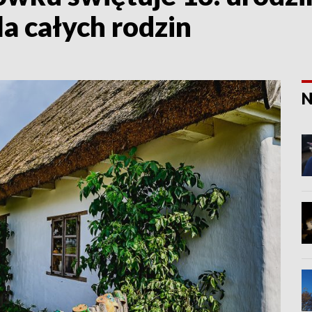
la całych rodzin
N