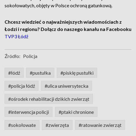
sokołowatych, objęty w Polsce ochroną gatunkową.
Chcesz wiedzieć o najważniejszych wiadomościach z
Łodzi i regionu? Dołącz do naszego kanału na Facebooku
TVP3 Łódź
Źródło:
Policja
#łódź
#pustułka
#pisklę pustułki
#policja łódź
#ulica uniwersytecka
#ośrodek rehabilitacji dzikich zwierząt
#interwencja policji
#ptaki chronione
#sokołowate
#zwierzęta
#ratowanie zwierząt