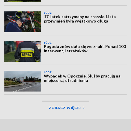
ŁÓDŹ
17-latek zatrzymany na crossie. Lista
przewinień była wyjątkowo długa
ŁÓDŹ
Pogoda znów dała się we znaki. Ponad 100
interwencji strażaków
ŁÓDŹ
Wypadek w Opocznie. Służby pracują na
miejscu, są utrudnienia
ZOBACZ WIĘCEJ