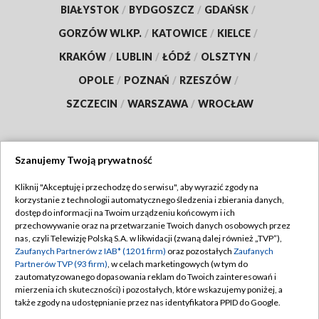
BIAŁYSTOK
/
BYDGOSZCZ
/
GDAŃSK
/
GORZÓW WLKP.
/
KATOWICE
/
KIELCE
/
KRAKÓW
/
LUBLIN
/
ŁÓDŹ
/
OLSZTYN
/
OPOLE
/
POZNAŃ
/
RZESZÓW
/
SZCZECIN
/
WARSZAWA
/
WROCŁAW
Szanujemy Twoją prywatność
Dołącz do nas:
Kliknij "Akceptuję i przechodzę do serwisu", aby wyrazić zgody na
korzystanie z technologii automatycznego śledzenia i zbierania danych,
TVP
dostęp do informacji na Twoim urządzeniu końcowym i ich
Abonament TVP
przechowywanie oraz na przetwarzanie Twoich danych osobowych przez
Regulamin TVP
nas, czyli Telewizję Polską S.A. w likwidacji (zwaną dalej również „TVP”),
Emisja w TVP
Polityka prywatności
Zaufanych Partnerów z IAB* (1201 firm)
oraz pozostałych
Zaufanych
Partnerów TVP (93 firm)
, w celach marketingowych (w tym do
Centrum informacji TVP
Moje zgody
zautomatyzowanego dopasowania reklam do Twoich zainteresowań i
mierzenia ich skuteczności) i pozostałych, które wskazujemy poniżej, a
Naziemna Telewizja Cyfrowa
Pomoc
także zgody na udostępnianie przez nas identyfikatora PPID do Google.
Sklep TVP