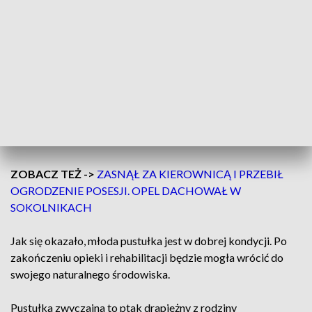
Funkcjonariusze natychmiast zatrzymali
radiowóz i zaopiekowali się podlotkiem.
Pisklę zostało przewiezione do Ośrodka
Rehabilitacji Dzikich Zwierząt, gdzie
pozostało pod troskliwą i fachową opieką
– informuje podkom. Kamila Sowińska z Komendy
Miejskiej Policji w Łodzi.
ZOBACZ TEŻ ->
ZASNĄŁ ZA KIEROWNICĄ I PRZEBIŁ
OGRODZENIE POSESJI. OPEL DACHOWAŁ W
SOKOLNIKACH
Jak się okazało, młoda pustułka jest w dobrej kondycji. Po
zakończeniu opieki i rehabilitacji będzie mogła wrócić do
swojego naturalnego środowiska.
Pustułka zwyczajna to ptak drapieżny z rodziny