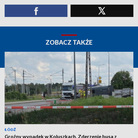
ZOBACZ TAKŻE
ŁÓDŹ
Groźny wypadek w Koluszkach. Zderzenie busa z