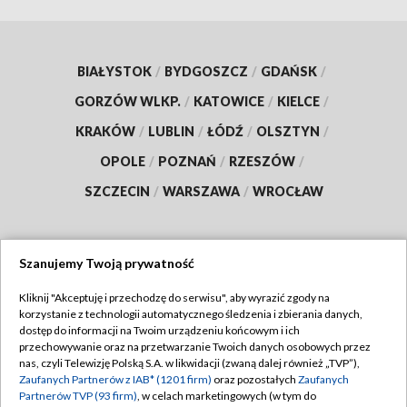
BIAŁYSTOK
/
BYDGOSZCZ
/
GDAŃSK
/
GORZÓW WLKP.
/
KATOWICE
/
KIELCE
/
KRAKÓW
/
LUBLIN
/
ŁÓDŹ
/
OLSZTYN
/
OPOLE
/
POZNAŃ
/
RZESZÓW
/
SZCZECIN
/
WARSZAWA
/
WROCŁAW
Szanujemy Twoją prywatność
Dołącz do nas:
Kliknij "Akceptuję i przechodzę do serwisu", aby wyrazić zgody na
korzystanie z technologii automatycznego śledzenia i zbierania danych,
TVP
dostęp do informacji na Twoim urządzeniu końcowym i ich
Abonament TVP
przechowywanie oraz na przetwarzanie Twoich danych osobowych przez
Regulamin TVP
nas, czyli Telewizję Polską S.A. w likwidacji (zwaną dalej również „TVP”),
Emisja w TVP
Polityka prywatności
Zaufanych Partnerów z IAB* (1201 firm)
oraz pozostałych
Zaufanych
Partnerów TVP (93 firm)
, w celach marketingowych (w tym do
Centrum informacji TVP