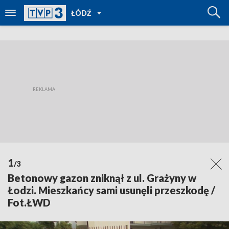
POWRÓT
ŁÓDŹ
DO
TVP
REGIONY
1
/3
Betonowy gazon zniknął z ul. Grażyny w
Łodzi. Mieszkańcy sami usunęli przeszkodę /
Fot.ŁWD