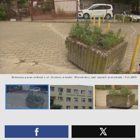
Betonowy gazon zniknął z ul. Grażyny w Łodzi. Mieszkańcy sami usunęli przeszkodę / Fot.ŁWD