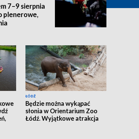
m 7–9 sierpnia
o plenerowe,
nia
ŁÓDŹ
akowe
Będzie można wykąpać
wdź
słonia w Orientarium Zoo
ń,
Łódź. Wyjątkowe atrakcja
sca
podczas Dnia Słonia