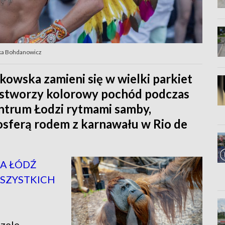
zka Bohdanowicz
rkowska zamieni się w wielki parkiet
 stworzy kolorowy pochód podczas
ntrum Łodzi rytmami samby,
sferą rodem z karnawału w Rio de
NA ŁÓDŹ
WSZYSTKICH
czele