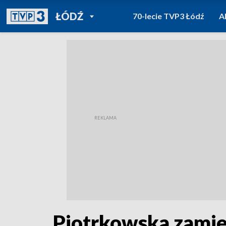
POWRÓT DO
ŁÓDŹ
70-lecie TVP3 Łódź
A
TVP REGIONY
Piotrkowska zamien