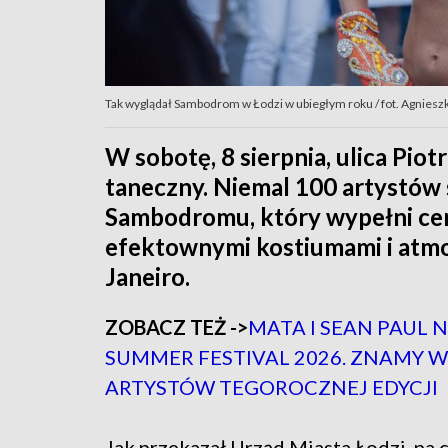
Tak wyglądał Sambodrom w Łodzi w ubiegłym roku / fot. Agnies
W sobotę, 8 sierpnia, ulica Piot
taneczny. Niemal 100 artystów
Sambodromu, który wypełni ce
efektownymi kostiumami i atmo
Janeiro.
ZOBACZ TEŻ ->
MATA I SEAN PAUL 
SUMMER FESTIVAL 2026. ZNAMY 
ARTYSTÓW TEGOROCZNEJ EDYCJI
Jak przekazał Urząd Miasta Łodzi, na 