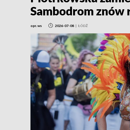
Sambodrom znów r
opr. ws
2026-07-08
|
ŁÓDŹ