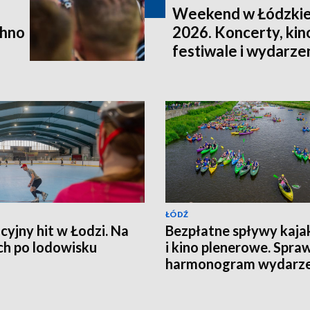
Weekend w Łódzkie
chno
2026. Koncerty, kin
festiwale i wydarze
ŁÓDŹ
yjny hit w Łodzi. Na
Bezpłatne spływy kaj
ch po lodowisku
i kino plenerowe. Spra
harmonogram wydarze
terminy zapisów i miej
seansów