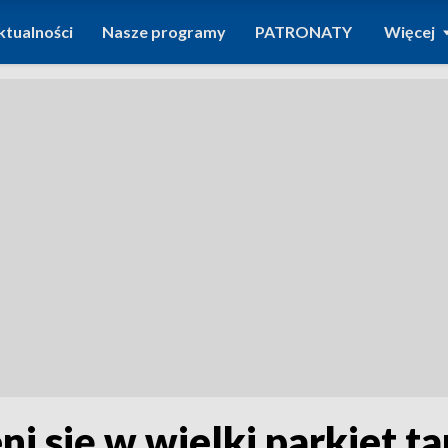
ktualności
Nasze programy
PATRONATY
Więcej
i się w wielki parkiet ta