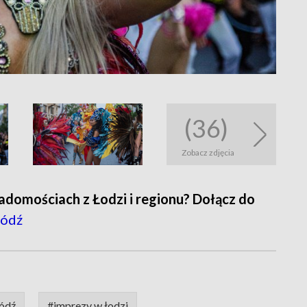
(36)
Zobacz zdjęcia
adomościach z Łodzi i regionu? Dołącz do
ódź
łódź
#imprezy w łodzi