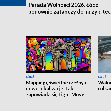
Parada Wolności 2026. Łódź
ponownie zatańczy do muzyki te
ŁÓDŹ
ŁÓDŹ
Mappingi, świetlne rzeźby i
Wakac
nowe lokalizacje. Tak
rolka
zapowiada się Light Move
Festival 2026 w Łodzi