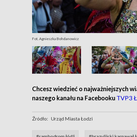
Fot. Agnieszka Bohdanowicz
Chcesz wiedzieć o najważniejszych wi
naszego kanału na Facebooku
TVP3 Ł
Źródło:
Urząd Miasta Łodzi
#sambodrom łódź
#brazylijski karnawał 