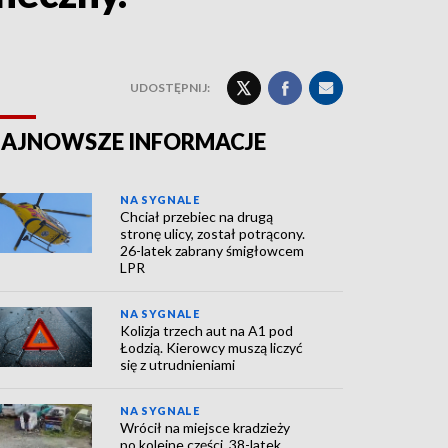
UDOSTĘPNIJ:
AJNOWSZE INFORMACJE
NA SYGNALE
Chciał przebiec na drugą
stronę ulicy, został potrącony.
26-latek zabrany śmigłowcem
LPR
NA SYGNALE
Kolizja trzech aut na A1 pod
Łodzią. Kierowcy muszą liczyć
się z utrudnieniami
NA SYGNALE
Wrócił na miejsce kradzieży
po kolejne części. 38-latek