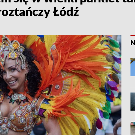
oztańczy Łódź
N