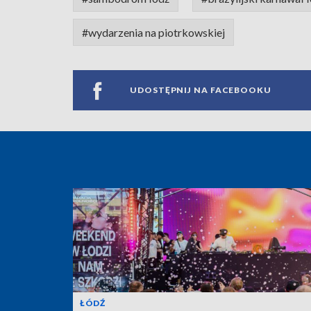
#wydarzenia na piotrkowskiej
UDOSTĘPNIJ NA FACEBOOKU
ŁÓDŹ