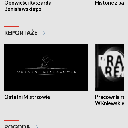
Opowieści Ryszarda
Historie z pas
Bonisławskiego
REPORTAŻE
Ostatni Mistrzowie
Pracownia re
Wiśniewskieg
POGODA