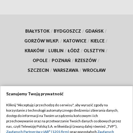
BIAŁYSTOK
/
BYDGOSZCZ
/
GDAŃSK
/
GORZÓW WLKP.
/
KATOWICE
/
KIELCE
/
KRAKÓW
/
LUBLIN
/
ŁÓDŹ
/
OLSZTYN
/
OPOLE
/
POZNAŃ
/
RZESZÓW
/
SZCZECIN
/
WARSZAWA
/
WROCŁAW
Szanujemy Twoją prywatność
Dołącz do nas:
Kliknij "Akceptuję i przechodzę do serwisu", aby wyrazić zgody na
korzystanie z technologii automatycznego śledzenia i zbierania danych,
TVP
dostęp do informacji na Twoim urządzeniu końcowym i ich
Abonament TVP
przechowywanie oraz na przetwarzanie Twoich danych osobowych przez
Regulamin TVP
nas, czyli Telewizję Polską S.A. w likwidacji (zwaną dalej również „TVP”),
Emisja w TVP
Zaufanych Partnerów z IAB* (1201 firm)
oraz pozostałych
Zaufanych
Polityka prywatności