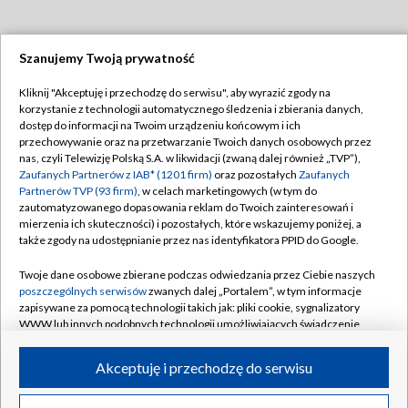
Szanujemy Twoją prywatność
Dołącz do nas:
Kliknij "Akceptuję i przechodzę do serwisu", aby wyrazić zgody na
korzystanie z technologii automatycznego śledzenia i zbierania danych,
TVP
dostęp do informacji na Twoim urządzeniu końcowym i ich
Abonament TVP
przechowywanie oraz na przetwarzanie Twoich danych osobowych przez
Regulamin TVP
nas, czyli Telewizję Polską S.A. w likwidacji (zwaną dalej również „TVP”),
Emisja w TVP
Zaufanych Partnerów z IAB* (1201 firm)
oraz pozostałych
Zaufanych
Polityka prywatności
Partnerów TVP (93 firm)
, w celach marketingowych (w tym do
Centrum informacji TVP
Moje zgody
zautomatyzowanego dopasowania reklam do Twoich zainteresowań i
mierzenia ich skuteczności) i pozostałych, które wskazujemy poniżej, a
Naziemna Telewizja Cyfrowa
Pomoc
także zgody na udostępnianie przez nas identyfikatora PPID do Google.
Sklep TVP
Biuro reklamy
Twoje dane osobowe zbierane podczas odwiedzania przez Ciebie naszych
Rada Programowa
poszczególnych serwisów
zwanych dalej „Portalem”, w tym informacje
Kontakt
zapisywane za pomocą technologii takich jak: pliki cookie, sygnalizatory
System NOS
WWW lub innych podobnych technologii umożliwiających świadczenie
dopasowanych i bezpiecznych usług, personalizację treści oraz reklam,
Informacje o nadawcy
Kanały
udostępnianie funkcji mediów społecznościowych oraz analizowanie
Akceptuję i przechodzę do serwisu
ruchu w Internecie.
Program dla prasy
©2026 Telewizja Polska S.A. w likwidacji
Biuro Reklamy
Twoje dane osobowe zbierane podczas odwiedzania przez Ciebie