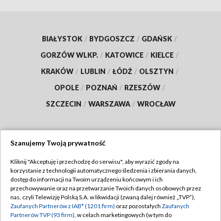
BIAŁYSTOK
/
BYDGOSZCZ
/
GDAŃSK
/
GORZÓW WLKP.
/
KATOWICE
/
KIELCE
/
KRAKÓW
/
LUBLIN
/
ŁÓDŹ
/
OLSZTYN
/
OPOLE
/
POZNAŃ
/
RZESZÓW
/
SZCZECIN
/
WARSZAWA
/
WROCŁAW
Szanujemy Twoją prywatność
Dołącz do nas:
Kliknij "Akceptuję i przechodzę do serwisu", aby wyrazić zgody na
korzystanie z technologii automatycznego śledzenia i zbierania danych,
TVP
dostęp do informacji na Twoim urządzeniu końcowym i ich
Abonament TVP
przechowywanie oraz na przetwarzanie Twoich danych osobowych przez
Regulamin TVP
nas, czyli Telewizję Polską S.A. w likwidacji (zwaną dalej również „TVP”),
Emisja w TVP
Polityka prywatności
Zaufanych Partnerów z IAB* (1201 firm)
oraz pozostałych
Zaufanych
Partnerów TVP (93 firm)
, w celach marketingowych (w tym do
Centrum informacji TVP