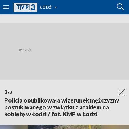
POWRÓT
ŁÓDŹ
DO
TVP
REGIONY
1
/3
Policja opublikowała wizerunek mężczyzny
poszukiwanego w związku z atakiem na
kobietę w Łodzi / fot. KMP w Łodzi