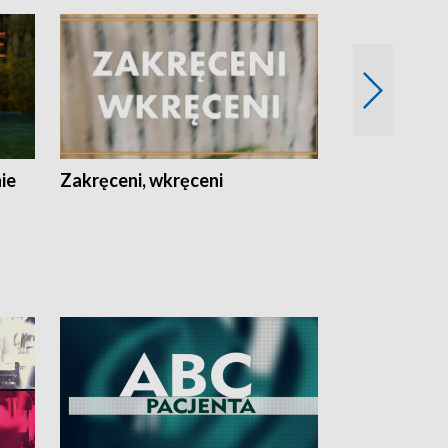
nie
Zakręceni, wkręceni
Skarby Łodzi