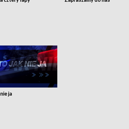
nie ja