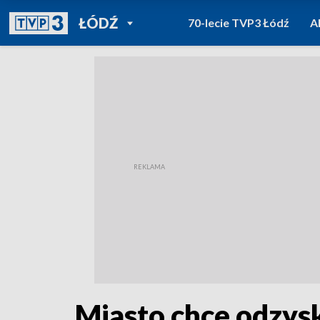
POWRÓT DO
ŁÓDŹ
70-lecie TVP3 Łódź
A
TVP REGIONY
Miasto chce odzys