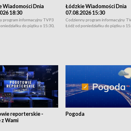
e Wiadomości Dnia
Łódzkie Wiadomości Dnia
026 18:30
07.08.2026 15:30
y program informacyjny TVP3
Codzienny program informacyjny T
oniedziałku do piątku o 15:30,
Łódź od poniedziałku do piątku o 15
:30 i 21:30. W weekendy o
16:30, 18:30 i 21:30. W weekendy o
1:30.
18:30 i 21:30.
wie reporterskie -
Pogoda
 z Wami