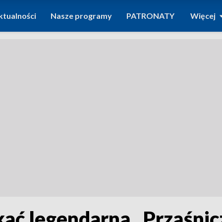
ktualności
Nasze programy
PATRONATY
Więcej
kać legendarną „Prząśnic