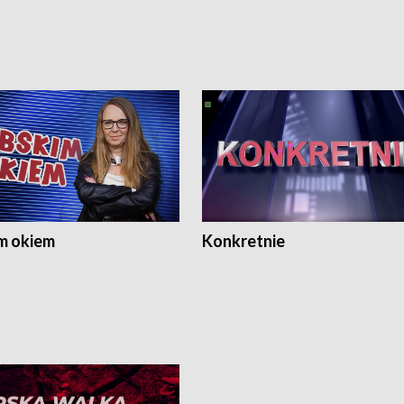
m okiem
Konkretnie