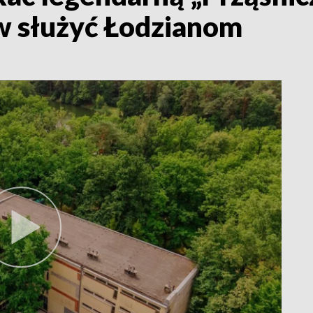
w służyć Łodzianom