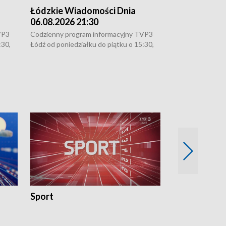
Łódzkie Wiadomości Dnia
Łódzkie Wia
06.08.2026 21:30
06.08.2026 1
VP3
Codzienny program informacyjny TVP3
Codzienny progr
:30,
Łódź od poniedziałku do piątku o 15:30,
Łódź od poniedzi
16:30, 18:30 i 21:30. W weekendy o
16:30, 18:30 i 2
18:30 i 21:30.
18:30 i 21:30.
Sport
Rozmowa Dn