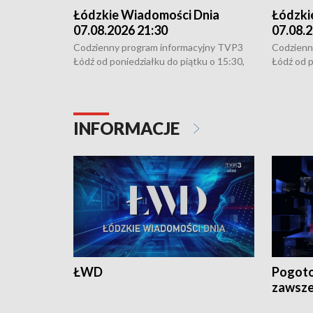
Łódzkie Wiadomości Dnia
Łódzki
07.08.2026 21:30
07.08.2
Codzienny program informacyjny TVP3
Codzienn
Łódź od poniedziałku do piątku o 15:30,
Łódź od p
16:30, 18:30 i 21:30. W weekendy o
16:30, 18
18:30 i 21:30.
18:30 i 2
INFORMACJE
ŁWD
Pogoto
zawsze