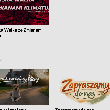
ka Walka ze Zmianami
u
a cztery łapy
Zapraszamy do nas