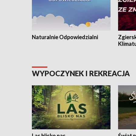
Naturalnie Odpowiedzialni
Zgiers
Klimat
WYPOCZYNEK I REKREACJA
Las blisko nas
Świat n