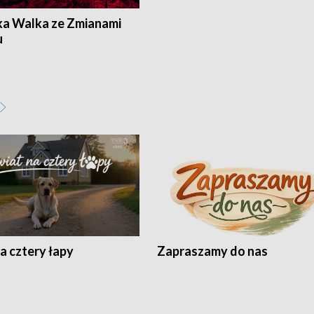
ka Walka ze Zmianami
u
a cztery łapy
Zapraszamy do nas