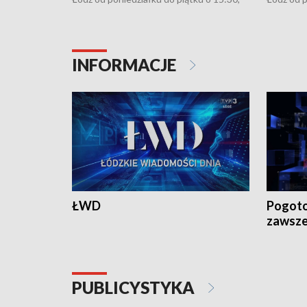
16:30, 18:30 i 21:30. W weekendy o
16:30, 18
18:30 i 21:30.
18:30 i 2
INFORMACJE
ŁWD
Pogoto
zawsze
PUBLICYSTYKA