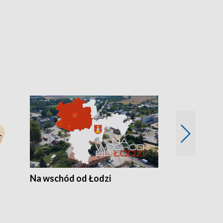
Na wschód od Łodzi
Zimowe szal
Polski