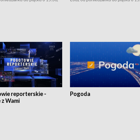
:30 i 21:30. W weekendy o
16:30, 18:30 i 21:30. W weekendy o
1:30.
18:30 i 21:30.
wie reporterskie -
Pogoda
 z Wami