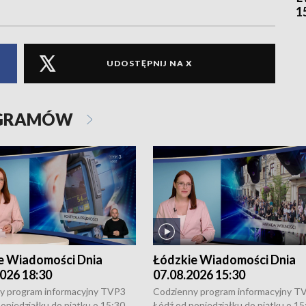
1
UDOSTĘPNIJ NA X
OGRAMÓW
e Wiadomości Dnia
Łódzkie Wiadomości Dnia
026 18:30
07.08.2026 15:30
y program informacyjny TVP3
Codzienny program informacyjny T
oniedziałku do piątku o 15:30,
Łódź od poniedziałku do piątku o 15