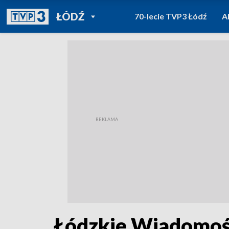
POWRÓT DO
ŁÓDŹ
70-lecie TVP3 Łódź
A
TVP REGIONY
Łódzkie Wiadomośc