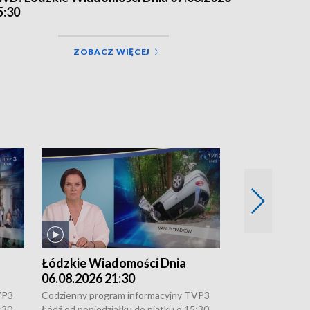
5:30
ZOBACZ WIĘCEJ
Łódzkie Wiadomości Dnia
Łódzkie Wia
06.08.2026 21:30
06.08.2026 1
VP3
Codzienny program informacyjny TVP3
Codzienny progr
:30,
Łódź od poniedziałku do piątku o 15:30,
Łódź od poniedzi