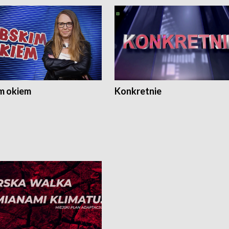
m okiem
Konkretnie