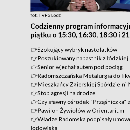
fot. TVP3 Lodź
Codzienny program informacyj
piątku o 15:30, 16:30, 18:30 i 2
👉Szokujący wybryk nastolatków
👉Poszukiowany napastnik z łódzkie
👉Senior wjechał autem pod pociąg
👉Radomszczańska Metalurgia do likw
👉Mieszkańcy Zgierskiej Spółdzielni
👉Stop agresji na drodze
👉Czy sławny ośrodek "Prząśniczka" 
👉Pawilon Żywiołów w Orientarium
👉Władze Radomska podpisały umowę
lodowiska