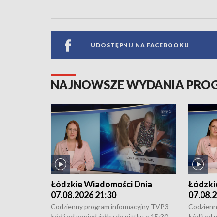
UDOSTĘPNIJ NA FACEBOOKU
NAJNOWSZE WYDANIA PR
Łódzkie Wiadomości Dnia
Łódzki
07.08.2026 21:30
07.08.2
Codzienny program informacyjny TVP3
Codzienn
Łódź od poniedziałku do piątku o 15:30,
Łódź od p