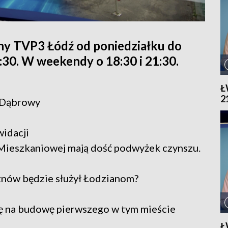
ny TVP3 Łódź od poniedziałku do
1:30. W weekendy o 18:30 i 21:30.
Ł
2
j Dąbrowy
idacji
 Mieszkaniowej mają dość podwyżek czynszu.
znów będzie służył Łodzianom?
 na budowę pierwszego w tym mieście
Ł