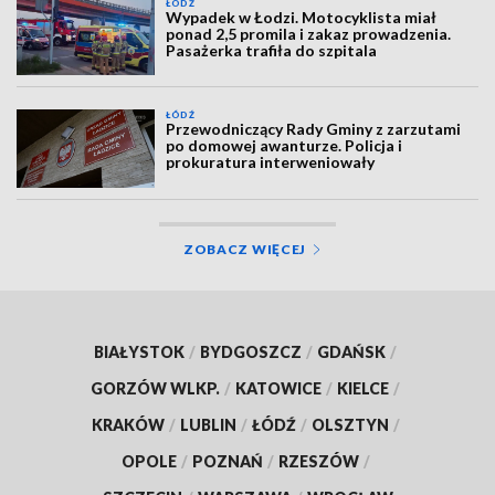
ŁÓDŹ
Wypadek w Łodzi. Motocyklista miał
ponad 2,5 promila i zakaz prowadzenia.
Pasażerka trafiła do szpitala
ŁÓDŹ
Przewodniczący Rady Gminy z zarzutami
po domowej awanturze. Policja i
prokuratura interweniowały
ZOBACZ WIĘCEJ
BIAŁYSTOK
/
BYDGOSZCZ
/
GDAŃSK
/
GORZÓW WLKP.
/
KATOWICE
/
KIELCE
/
KRAKÓW
/
LUBLIN
/
ŁÓDŹ
/
OLSZTYN
/
OPOLE
/
POZNAŃ
/
RZESZÓW
/