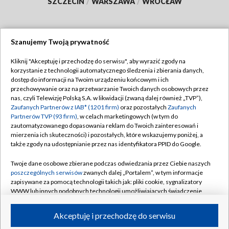
SZCZECIN
/
WARSZAWA
/
WROCŁAW
Szanujemy Twoją prywatność
Dołącz do nas:
Kliknij "Akceptuję i przechodzę do serwisu", aby wyrazić zgody na
korzystanie z technologii automatycznego śledzenia i zbierania danych,
TVP
dostęp do informacji na Twoim urządzeniu końcowym i ich
Abonament TVP
przechowywanie oraz na przetwarzanie Twoich danych osobowych przez
Regulamin TVP
nas, czyli Telewizję Polską S.A. w likwidacji (zwaną dalej również „TVP”),
Emisja w TVP
Polityka prywatności
Zaufanych Partnerów z IAB* (1201 firm)
oraz pozostałych
Zaufanych
Partnerów TVP (93 firm)
, w celach marketingowych (w tym do
Centrum informacji TVP
Moje zgody
zautomatyzowanego dopasowania reklam do Twoich zainteresowań i
mierzenia ich skuteczności) i pozostałych, które wskazujemy poniżej, a
Naziemna Telewizja Cyfrowa
Pomoc
także zgody na udostępnianie przez nas identyfikatora PPID do Google.
Sklep TVP
Biuro reklamy
Twoje dane osobowe zbierane podczas odwiedzania przez Ciebie naszych
Rada Programowa
Kontakt
poszczególnych serwisów
zwanych dalej „Portalem”, w tym informacje
zapisywane za pomocą technologii takich jak: pliki cookie, sygnalizatory
System NOS
WWW lub innych podobnych technologii umożliwiających świadczenie
dopasowanych i bezpiecznych usług, personalizację treści oraz reklam,
Informacje o nadawcy
Kanały
udostępnianie funkcji mediów społecznościowych oraz analizowanie
Akceptuję i przechodzę do serwisu
ruchu w Internecie.
Program dla prasy