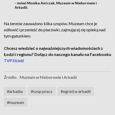
- mówi Monika Antczak, Muzeum w Nieborowie i
Arkadii.
Na terenie zauważono kilka szopów. Muzeum chce je
odłowić i przenieść do placówki, zajmującej się opieką nad
tym gatunkiem.
Chcesz wiedzieć o najważniejszych wiadomościach z
Łodzi i regionu? Dołącz do naszego kanału na Facebooku
TVP3 Łódź
Źródło:
Muzeum w Nieborowie i Arkadii
#arkadia
#szop pracz
#ogród w arkadii
#muzeum