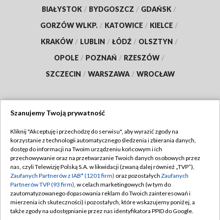
BIAŁYSTOK
/
BYDGOSZCZ
/
GDAŃSK
/
GORZÓW WLKP.
/
KATOWICE
/
KIELCE
/
KRAKÓW
/
LUBLIN
/
ŁÓDŹ
/
OLSZTYN
/
OPOLE
/
POZNAŃ
/
RZESZÓW
/
SZCZECIN
/
WARSZAWA
/
WROCŁAW
Szanujemy Twoją prywatność
Dołącz do nas:
Kliknij "Akceptuję i przechodzę do serwisu", aby wyrazić zgody na
korzystanie z technologii automatycznego śledzenia i zbierania danych,
TVP
dostęp do informacji na Twoim urządzeniu końcowym i ich
Abonament TVP
przechowywanie oraz na przetwarzanie Twoich danych osobowych przez
Regulamin TVP
nas, czyli Telewizję Polską S.A. w likwidacji (zwaną dalej również „TVP”),
Emisja w TVP
Polityka prywatności
Zaufanych Partnerów z IAB* (1201 firm)
oraz pozostałych
Zaufanych
Partnerów TVP (93 firm)
, w celach marketingowych (w tym do
Centrum informacji TVP
Moje zgody
zautomatyzowanego dopasowania reklam do Twoich zainteresowań i
mierzenia ich skuteczności) i pozostałych, które wskazujemy poniżej, a
Naziemna Telewizja Cyfrowa
Pomoc
także zgody na udostępnianie przez nas identyfikatora PPID do Google.