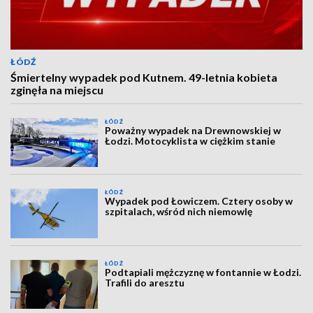
ŁÓDŹ
Śmiertelny wypadek pod Kutnem. 49-letnia kobieta
zginęła na miejscu
ŁÓDŹ
Poważny wypadek na Drewnowskiej w
Łodzi. Motocyklista w ciężkim stanie
ŁÓDŹ
Wypadek pod Łowiczem. Cztery osoby w
szpitalach, wśród nich niemowlę
ŁÓDŹ
Podtapiali mężczyznę w fontannie w Łodzi.
Trafili do aresztu