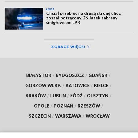
ŁÓDŹ
Chciał przebiec na drugą stronę ulicy,
został potrącony. 26-latek zabrany
śmigłowcem LPR
ZOBACZ WIĘCEJ
BIAŁYSTOK
/
BYDGOSZCZ
/
GDAŃSK
/
GORZÓW WLKP.
/
KATOWICE
/
KIELCE
/
KRAKÓW
/
LUBLIN
/
ŁÓDŹ
/
OLSZTYN
/
OPOLE
/
POZNAŃ
/
RZESZÓW
/
SZCZECIN
/
WARSZAWA
/
WROCŁAW