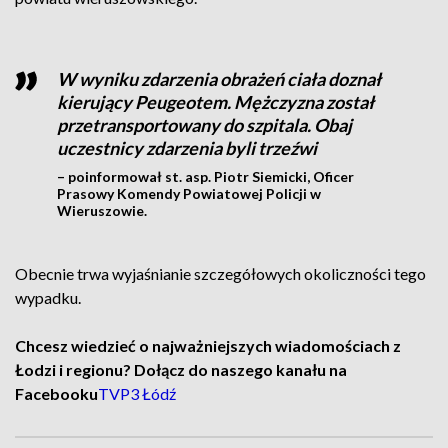
W wyniku zdarzenia obrażeń ciała doznał
kierujący Peugeotem. Mężczyzna został
przetransportowany do szpitala. Obaj
uczestnicy zdarzenia byli trzeźwi
– poinformował st. asp. Piotr Siemicki, Oficer
Prasowy Komendy Powiatowej Policji w
Wieruszowie.
Obecnie trwa wyjaśnianie szczegółowych okoliczności tego
wypadku.
Chcesz wiedzieć o najważniejszych wiadomościach z
Łodzi i regionu? Dołącz do naszego kanału na
Facebooku
TVP3 Łódź