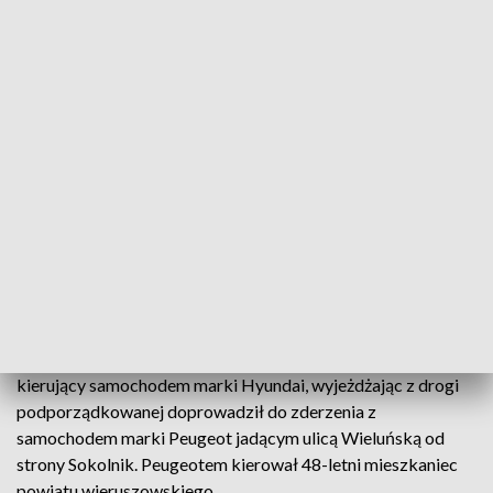
Wypadek w Galewicach / fot. Komenda Powiatowa PSP w Wieruszowie
[AKTUALIZACJA]
Jak wynika ze wstępnych ustaleń policjantów pracujących na
miejscu zdarzenia, 64-letni mieszkaniec powiatu kaliskiego,
kierujący samochodem marki Hyundai, wyjeżdżając z drogi
podporządkowanej doprowadził do zderzenia z
samochodem marki Peugeot jadącym ulicą Wieluńską od
strony Sokolnik. Peugeotem kierował 48-letni mieszkaniec
powiatu wieruszowskiego.