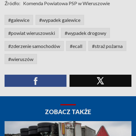
Źródło:
Komenda Powiatowa PSP w Wieruszowie
#galewice
#wypadek galewice
#powiat wieruszowski
#wypadek drogowy
#zderzenie samochodów
#ecall
#straż pożarna
#wieruszów
ZOBACZ TAKŻE