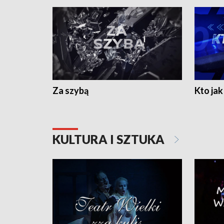
Za szybą
Kto jak 
KULTURA I SZTUKA