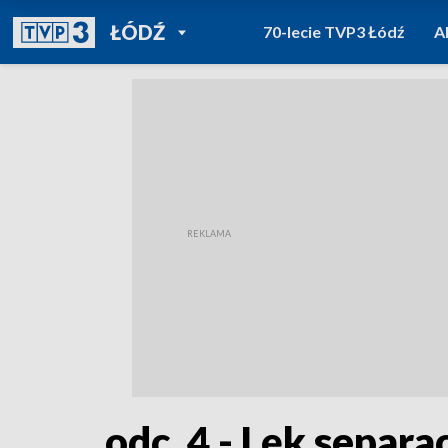
POWRÓT DO
ŁÓDŹ
70-lecie TVP3 Łódź
A
TVP REGIONY
odc. 4 - Lęk separa