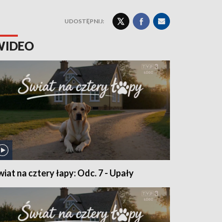
UDOSTĘPNIJ:
WIDEO
wiat na cztery łapy: Odc. 7 - Upały