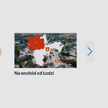
Na wschód od Łodzi
Zimowe szal
Polski