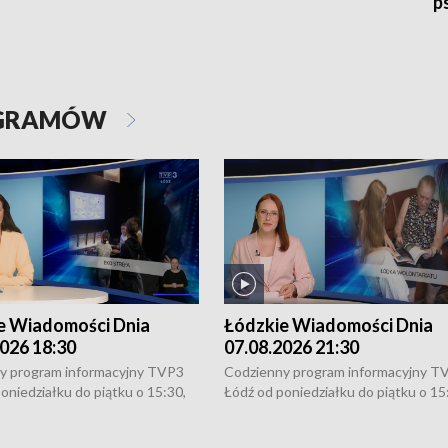
p
OGRAMÓW
e Wiadomości Dnia
Łódzkie Wiadomości Dnia
026 18:30
07.08.2026 21:30
y program informacyjny TVP3
Codzienny program informacyjny T
oniedziałku do piątku o 15:30,
Łódź od poniedziałku do piątku o 15
:30 i 21:30. W weekendy o
16:30, 18:30 i 21:30. W weekendy o
1:30.
18:30 i 21:30.