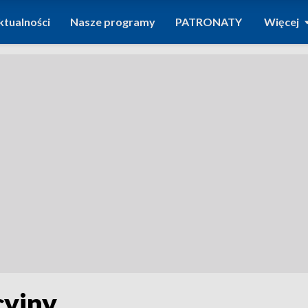
ktualności
Nasze programy
PATRONATY
Więcej
cyjny