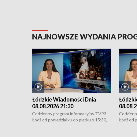
NAJNOWSZE WYDANIA PR
Łódzkie Wiadomości Dnia
Łódzki
08.08.2026 21:30
08.08.2
Codzienny program informacyjny TVP3
Codzienn
Łódź od poniedziałku do piątku o 15:30,
Łódź od p
16:30, 18:30 i 21:30. W weekendy o
16:30, 18
18:30 i 21:30.
18:30 i 2