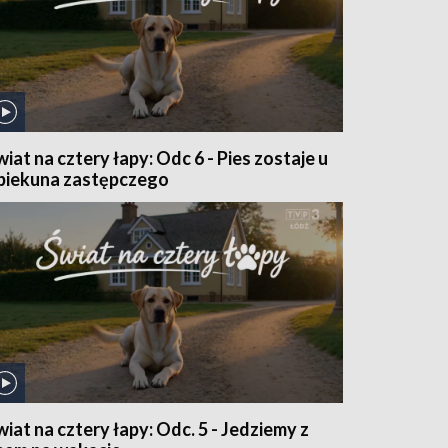
wiat na cztery łapy: Odc 6 - Pies zostaje u
piekuna zastępczego
wiat na cztery łapy: Odc. 5 - Jedziemy z