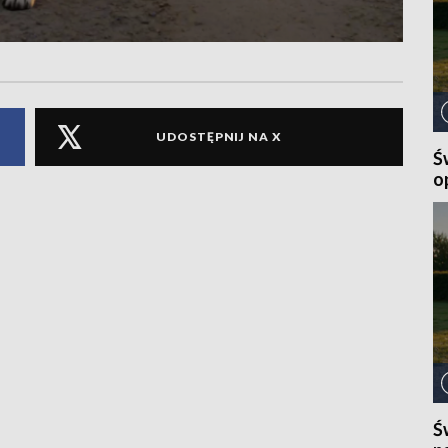
UDOSTĘPNIJ NA X
Ś
o
Ś