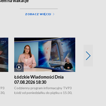
sem na wakacje
ZOBACZ WIĘCEJ
Łódzkie Wiadomości Dnia
Łódzkie Wia
07.08.2026 18:30
07.08.2026 1
VP3
Codzienny program informacyjny TVP3
Codzienny progr
:30,
Łódź od poniedziałku do piątku o 15:30,
Łódź od poniedzi
16:30, 18:30 i 21:30. W weekendy o
16:30, 18:30 i 2
18:30 i 21:30.
18:30 i 21:30.