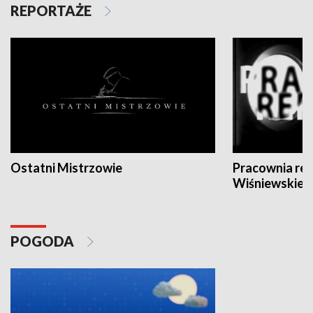
REPORTAŻE
Ostatni Mistrzowie
Pracownia re
Wiśniewskieg
POGODA