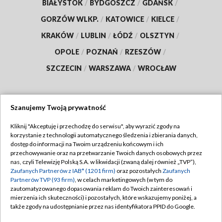
BIAŁYSTOK
/
BYDGOSZCZ
/
GDAŃSK
/
GORZÓW WLKP.
/
KATOWICE
/
KIELCE
/
KRAKÓW
/
LUBLIN
/
ŁÓDŹ
/
OLSZTYN
/
OPOLE
/
POZNAŃ
/
RZESZÓW
/
SZCZECIN
/
WARSZAWA
/
WROCŁAW
Szanujemy Twoją prywatność
Dołącz do nas:
Kliknij "Akceptuję i przechodzę do serwisu", aby wyrazić zgody na
korzystanie z technologii automatycznego śledzenia i zbierania danych,
TVP
dostęp do informacji na Twoim urządzeniu końcowym i ich
Abonament TVP
przechowywanie oraz na przetwarzanie Twoich danych osobowych przez
Regulamin TVP
nas, czyli Telewizję Polską S.A. w likwidacji (zwaną dalej również „TVP”),
Emisja w TVP
Zaufanych Partnerów z IAB* (1201 firm)
oraz pozostałych
Zaufanych
Polityka prywatności
Partnerów TVP (93 firm)
, w celach marketingowych (w tym do
Centrum informacji TVP
Moje zgody
zautomatyzowanego dopasowania reklam do Twoich zainteresowań i
mierzenia ich skuteczności) i pozostałych, które wskazujemy poniżej, a
Naziemna Telewizja Cyfrowa
Pomoc
także zgody na udostępnianie przez nas identyfikatora PPID do Google.
Sklep TVP
Biuro reklamy