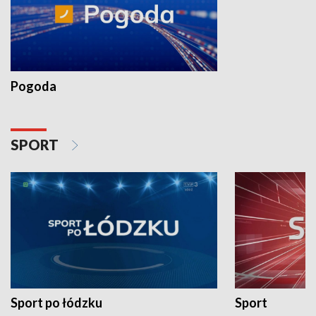
Pogoda
SPORT
Sport po łódzku
Sport