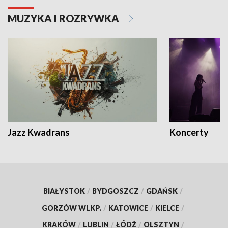
MUZYKA I ROZRYWKA
Jazz Kwadrans
Koncerty
BIAŁYSTOK
/
BYDGOSZCZ
/
GDAŃSK
/
GORZÓW WLKP.
/
KATOWICE
/
KIELCE
/
KRAKÓW
/
LUBLIN
/
ŁÓDŹ
/
OLSZTYN
/