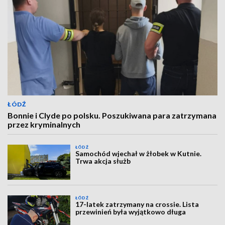
ŁÓDŹ
Bonnie i Clyde po polsku. Poszukiwana para zatrzymana
przez kryminalnych
ŁÓDŹ
Samochód wjechał w żłobek w Kutnie.
Trwa akcja służb
ŁÓDŹ
17-latek zatrzymany na crossie. Lista
przewinień była wyjątkowo długa