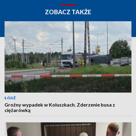
ZOBACZ TAKŻE
ŁÓDŹ
Groźny wypadek w Koluszkach. Zderzenie busa z
ciężarówką