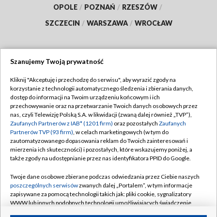
OPOLE
/
POZNAŃ
/
RZESZÓW
/
SZCZECIN
/
WARSZAWA
/
WROCŁAW
Szanujemy Twoją prywatność
Dołącz do nas:
Kliknij "Akceptuję i przechodzę do serwisu", aby wyrazić zgody na
korzystanie z technologii automatycznego śledzenia i zbierania danych,
TVP
dostęp do informacji na Twoim urządzeniu końcowym i ich
Abonament TVP
przechowywanie oraz na przetwarzanie Twoich danych osobowych przez
Regulamin TVP
nas, czyli Telewizję Polską S.A. w likwidacji (zwaną dalej również „TVP”),
Emisja w TVP
Polityka prywatności
Zaufanych Partnerów z IAB* (1201 firm)
oraz pozostałych
Zaufanych
Partnerów TVP (93 firm)
, w celach marketingowych (w tym do
Centrum informacji TVP
Moje zgody
zautomatyzowanego dopasowania reklam do Twoich zainteresowań i
mierzenia ich skuteczności) i pozostałych, które wskazujemy poniżej, a
Naziemna Telewizja Cyfrowa
Pomoc
także zgody na udostępnianie przez nas identyfikatora PPID do Google.
Sklep TVP
Biuro reklamy
Twoje dane osobowe zbierane podczas odwiedzania przez Ciebie naszych
Rada Programowa
Kontakt
poszczególnych serwisów
zwanych dalej „Portalem”, w tym informacje
zapisywane za pomocą technologii takich jak: pliki cookie, sygnalizatory
System NOS
WWW lub innych podobnych technologii umożliwiających świadczenie
dopasowanych i bezpiecznych usług, personalizację treści oraz reklam,
Informacje o nadawcy
Kanały