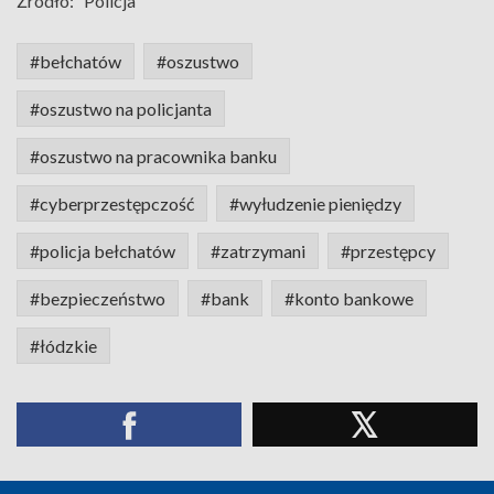
Źródło:
Policja
#bełchatów
#oszustwo
#oszustwo na policjanta
#oszustwo na pracownika banku
#cyberprzestępczość
#wyłudzenie pieniędzy
#policja bełchatów
#zatrzymani
#przestępcy
#bezpieczeństwo
#bank
#konto bankowe
#łódzkie