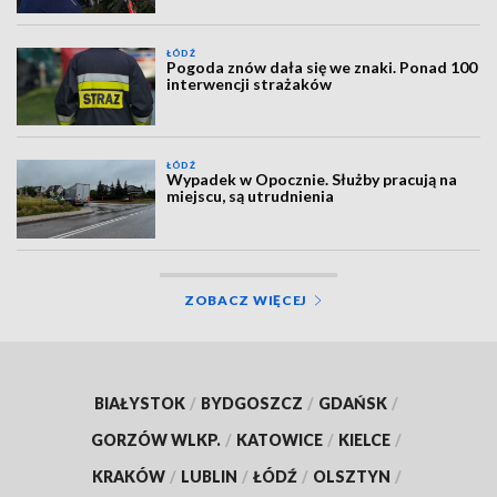
ŁÓDŹ
Pogoda znów dała się we znaki. Ponad 100
interwencji strażaków
ŁÓDŹ
Wypadek w Opocznie. Służby pracują na
miejscu, są utrudnienia
ZOBACZ WIĘCEJ
BIAŁYSTOK
/
BYDGOSZCZ
/
GDAŃSK
/
GORZÓW WLKP.
/
KATOWICE
/
KIELCE
/
KRAKÓW
/
LUBLIN
/
ŁÓDŹ
/
OLSZTYN
/