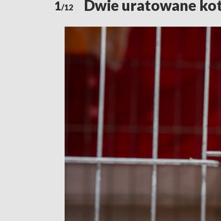
Dwie uratowane kotk
1
/12