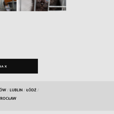
NA X
KÓW
/
LUBLIN
/
ŁÓDŹ
/
ROCŁAW