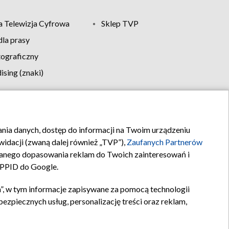
 Telewizja Cyfrowa
Sklep TVP
la prasy
tograficzny
sing (znaki)
klamy
Kontakt
rania danych, dostęp do informacji na Twoim urządzeniu
idacji (zwaną dalej również „TVP”),
Zaufanych Partnerów
anego dopasowania reklam do Twoich zainteresowań i
a PPID do Google.
”, w tym informacje zapisywane za pomocą technologii
zpiecznych usług, personalizację treści oraz reklam,