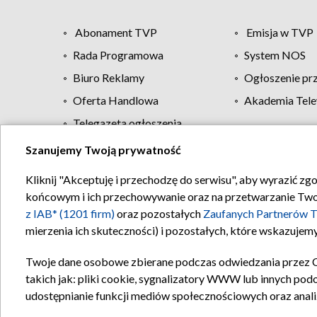
Abonament TVP
Emisja w TVP
Rada Programowa
System NOS
Biuro Reklamy
Ogłoszenie pr
Oferta Handlowa
Akademia Tele
Telegazeta ogłoszenia
Szanujemy Twoją prywatność
Regulamin TVP
Kliknij "Akceptuję i przechodzę do serwisu", aby wyrazić zg
końcowym i ich przechowywanie oraz na przetwarzanie Twoich
z IAB* (1201 firm)
oraz pozostałych
Zaufanych Partnerów T
mierzenia ich skuteczności) i pozostałych, które wskazujemy
Twoje dane osobowe zbierane podczas odwiedzania przez 
takich jak: pliki cookie, sygnalizatory WWW lub innych pod
udostępnianie funkcji mediów społecznościowych oraz anali