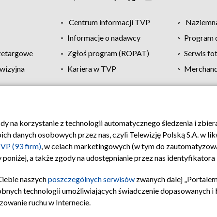
Centrum informacji TVP
Naziemna
Informacje o nadawcy
Program d
zetargowe
Zgłoś program (ROPAT)
Serwis fo
wizyjna
Kariera w TVP
Merchandi
Polityka prywatności
Moje zgody
Pomoc
Biuro re
ody na korzystanie z technologii automatycznego śledzenia i zbie
 danych osobowych przez nas, czyli Telewizję Polską S.A. w likw
VP (93 firm)
, w celach marketingowych (w tym do zautomatyzow
 poniżej, a także zgody na udostępnianie przez nas identyfikator
Ciebie naszych
poszczególnych serwisów
zwanych dalej „Portalem
obnych technologii umożliwiających świadczenie dopasowanych i be
zowanie ruchu w Internecie.