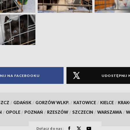
NIJ NA FACEBOOKU
UDOSTĘPNIJ 
SZCZ
/
GDAŃSK
/
GORZÓW WLKP.
/
KATOWICE
/
KIELCE
/
KRA
N
/
OPOLE
/
POZNAŃ
/
RZESZÓW
/
SZCZECIN
/
WARSZAWA
/
W
Dołącz do nas: