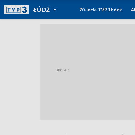
POWRÓT DO
ŁÓDŹ
70-lecie TVP3 Łódź
A
TVP REGIONY