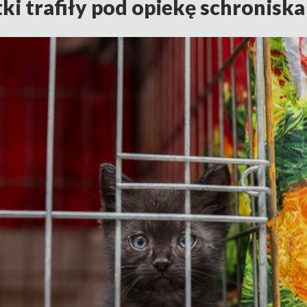
i trafiły pod opiekę schroniska