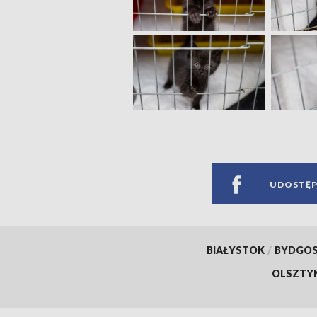
UDOSTĘP
BIAŁYSTOK
/
BYDGO
OLSZTY