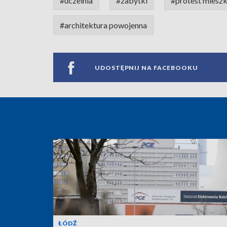
#uczelnia
#zabytki
#protest miesz
#architektura powojenna
UDOSTĘPNIJ NA FACEBOOKU
ŁÓDŹ