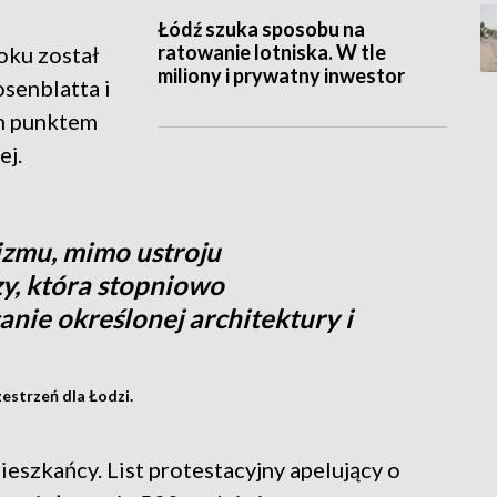
Łódź szuka sposobu na
ratowanie lotniska. W tle
oku został
miliony i prywatny inwestor
osenblatta i
ym punktem
ej.
izmu, mimo ustroju
y, która stopniowo
nie określonej architektury i
estrzeń dla Łodzi.
szkańcy. List protestacyjny apelujący o