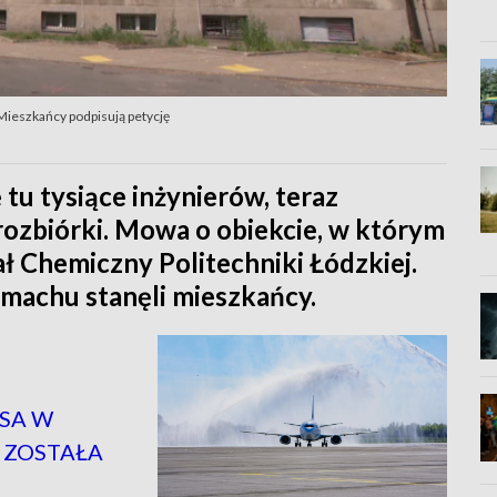
Mieszkańcy podpisują petycję
ę tu tysiące inżynierów, teraz
rozbiórki. Mowa o obiekcie, w którym
ł Chemiczny Politechniki Łódzkiej.
machu stanęli mieszkańcy.
SA W
 ZOSTAŁA