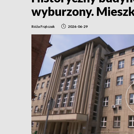
wyburzony. Mieszk
Róża Frątczak
2026-06-29