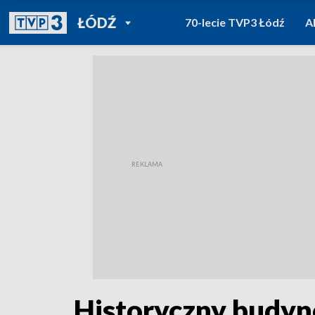
POWRÓT DO
ŁÓDŹ
70-lecie TVP3 Łódź
A
TVP REGIONY
Historyczny budyne