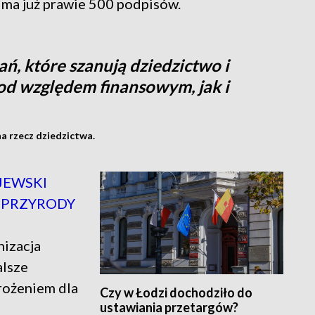
 ma już prawie 500 podpisów.
ń, które szanują dziedzictwo i
od względem finansowym, jak i
a rzecz dziedzictwa.
JEWSKI
 PRZYRODY
nizacja
alsze
rożeniem dla
Czy w Łodzi dochodziło do
ustawiania przetargów?