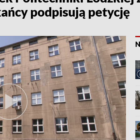
ańcy podpisują petycję
N