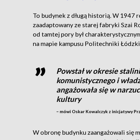
To budynek z długą historią. W 1947 r
zaadaptowany ze starej fabryki Szai R
od tamtej pory był charakterystyczn
na mapie kampusu Politechniki Łódzki
Powstał w okresie stalin
komunistycznego i władz
angażowała się w narzuca
kultury
– mówi Oskar Kowalczyk z inicjatywy Prz
W obronę budynku zaangażowali się mie