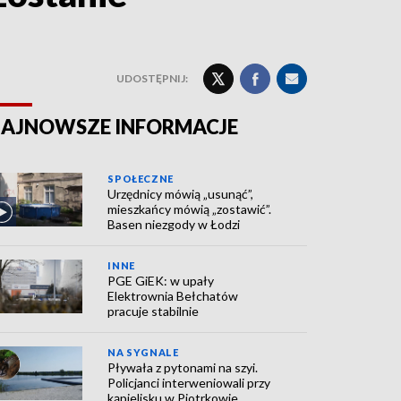
UDOSTĘPNIJ:
AJNOWSZE INFORMACJE
SPOŁECZNE
Urzędnicy mówią „usunąć”,
mieszkańcy mówią „zostawić”.
Basen niezgody w Łodzi
INNE
PGE GiEK: w upały
Elektrownia Bełchatów
pracuje stabilnie
NA SYGNALE
Pływała z pytonami na szyi.
Policjanci interweniowali przy
kąpielisku w Piotrkowie