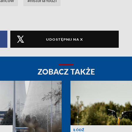
kańców
#historia łodzi
UDOSTĘPNIJ NA X
ZOBACZ TAKŻE
ŁÓDŹ