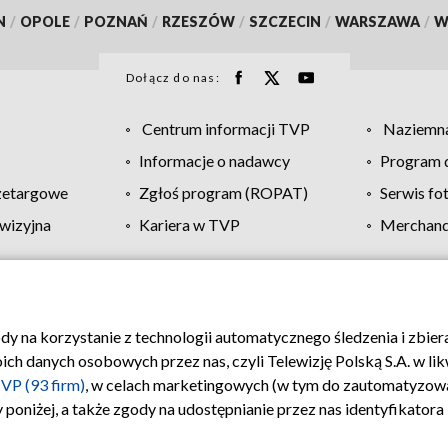
N
/
OPOLE
/
POZNAŃ
/
RZESZÓW
/
SZCZECIN
/
WARSZAWA
/
W
Dołącz do nas:
Centrum informacji TVP
Naziemna
Informacje o nadawcy
Program d
zetargowe
Zgłoś program (ROPAT)
Serwis fo
wizyjna
Kariera w TVP
Merchandi
Polityka prywatności
Moje zgody
Pomoc
Biuro re
ody na korzystanie z technologii automatycznego śledzenia i zbie
 danych osobowych przez nas, czyli Telewizję Polską S.A. w likw
VP (93 firm)
, w celach marketingowych (w tym do zautomatyzow
 poniżej, a także zgody na udostępnianie przez nas identyfikator