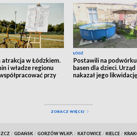
ŁÓDŹ
atrakcja w Łódzkiem.
Postawili na podwórku
in i władze regionu
basen dla dzieci. Urząd
współpracować przy
nakazał jego likwidacj
ie trasy rowerowej
ZOBACZ WIĘCEJ
SZCZ
/
GDAŃSK
/
GORZÓW WLKP.
/
KATOWICE
/
KIELCE
/
KRA