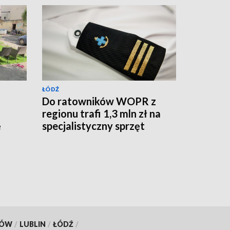
ŁÓDŹ
Do ratowników WOPR z
regionu trafi 1,3 mln zł na
ę
specjalistyczny sprzęt
KÓW
/
LUBLIN
/
ŁÓDŹ
/