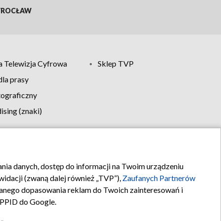
ROCŁAW
 Telewizja Cyfrowa
Sklep TVP
la prasy
tograficzny
sing (znaki)
klamy
Kontakt
rania danych, dostęp do informacji na Twoim urządzeniu
idacji (zwaną dalej również „TVP”),
Zaufanych Partnerów
anego dopasowania reklam do Twoich zainteresowań i
a PPID do Google.