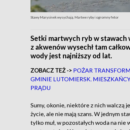
Stawy Marysinek wysychają. Martwe ryby i ogromny fetor
Setki martwych ryb w stawach 
z akwenów wysechł tam całkow
wody jest najniższy od lat.
ZOBACZ TEŻ ->
POŻAR TRANSFOR
GMINIE LUTOMIERSK. MIESZKAŃCY
PRĄDU
Sumy, okonie, niektóre z nich walczą j
życie, ale nie mają szans. W jednym sta
tylko muł, w pozostałych woda na nie w