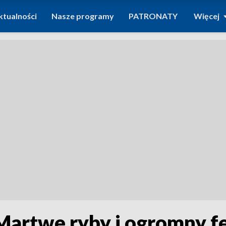
ktualności
Nasze programy
PATRONATY
Więcej
Martwe ryby i ogromny f