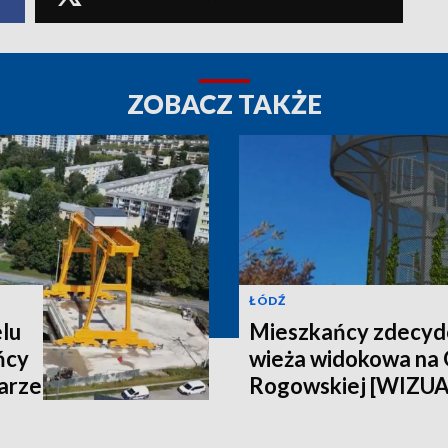
ZOBACZ TAKŻE
ŁÓDŹ
lu
Mieszkańcy zdecydo
ńcy
wieża widokowa na
arze
Rogowskiej [WIZU