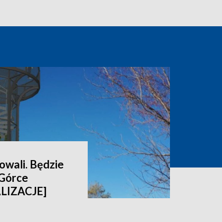
wali. Będzie
 Górce
ALIZACJE]