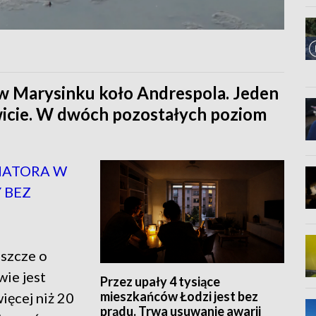
w Marysinku koło Andrespola. Jeden
icie. W dwóch pozostałych poziom
MATORA W
 BEZ
eszcze o
wie jest
Przez upały 4 tysiące
mieszkańców Łodzi jest bez
ięcej niż 20
prądu. Trwa usuwanie awarii