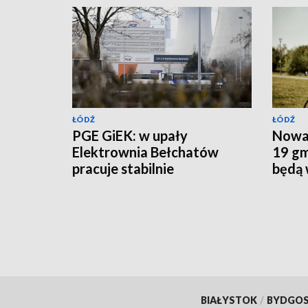
ŁÓDŹ
ŁÓDŹ
PGE GiEK: w upały
Nowa 
Elektrownia Bełchatów
19 gm
pracuje stabilnie
będą 
budow
BIAŁYSTOK
/
BYDGO