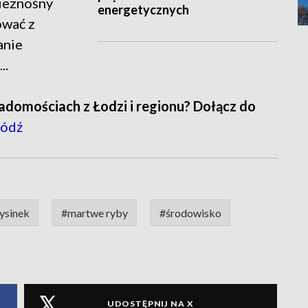
nieznośny
energetycznych
ować z
anie
..
adomościach z Łodzi i regionu? Dołącz do
ódź
ysinek
#martwe ryby
#środowisko
UDOSTĘPNIJ NA X