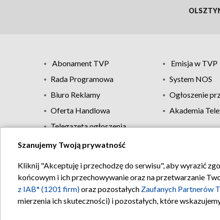
OLSZTY
Abonament TVP
Emisja w TVP
Rada Programowa
System NOS
Biuro Reklamy
Ogłoszenie pr
Oferta Handlowa
Akademia Tele
Telegazeta ogłoszenia
Szanujemy Twoją prywatność
Regulamin TVP
Kliknij "Akceptuję i przechodzę do serwisu", aby wyrazić zg
końcowym i ich przechowywanie oraz na przetwarzanie Twoich
z IAB* (1201 firm)
oraz pozostałych
Zaufanych Partnerów T
mierzenia ich skuteczności) i pozostałych, które wskazujemy