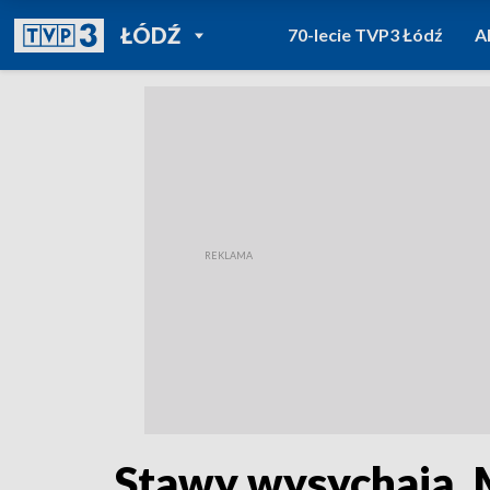
POWRÓT DO
ŁÓDŹ
70-lecie TVP3 Łódź
A
TVP REGIONY
Stawy wysychają. 