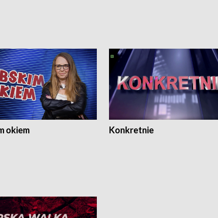
m okiem
Konkretnie