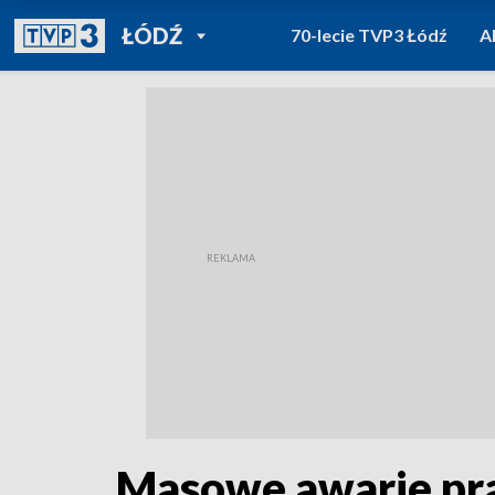
POWRÓT DO
ŁÓDŹ
70-lecie TVP3 Łódź
A
TVP REGIONY
Masowe awarie prą