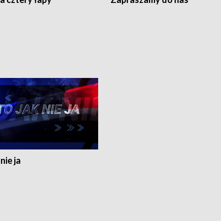
nie ja