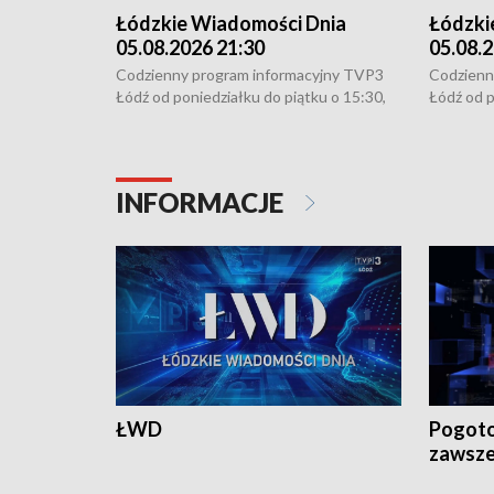
Łódzkie Wiadomości Dnia
Łódzki
05.08.2026 21:30
05.08.2
Codzienny program informacyjny TVP3
Codzienn
Łódź od poniedziałku do piątku o 15:30,
Łódź od p
16:30, 18:30 i 21:30. W weekendy o
16:30, 18
18:30 i 21:30.
18:30 i 2
INFORMACJE
ŁWD
Pogoto
zawsze