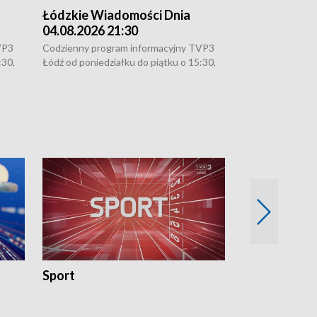
Łódzkie Wiadomości Dnia
Łódzkie Wia
04.08.2026 21:30
04.08.2026 1
VP3
Codzienny program informacyjny TVP3
Codzienny progr
:30,
Łódź od poniedziałku do piątku o 15:30,
Łódź od poniedzi
16:30, 18:30 i 21:30. W weekendy o
16:30, 18:30 i 2
18:30 i 21:30.
18:30 i 21:30.
Sport
Rozmowa Dn