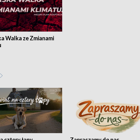
ka Walka ze Zmianami
u
a cztery łapy
Zapraszamy do nas