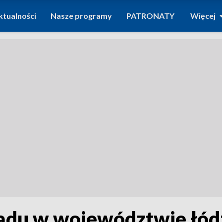
ktualności
Nasze programy
PATRONATY
Więcej
du w województwie łódz