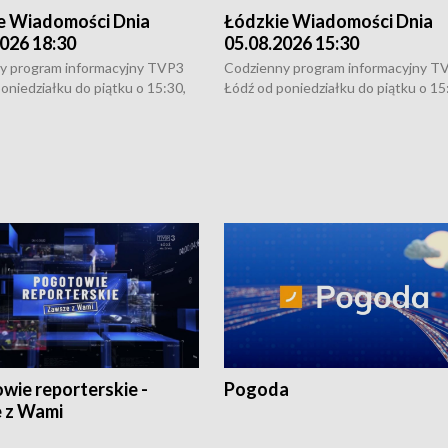
e Wiadomości Dnia
Łódzkie Wiadomości Dnia
026 18:30
05.08.2026 15:30
y program informacyjny TVP3
Codzienny program informacyjny T
oniedziałku do piątku o 15:30,
Łódź od poniedziałku do piątku o 15
:30 i 21:30. W weekendy o
16:30, 18:30 i 21:30. W weekendy o
1:30.
18:30 i 21:30.
wie reporterskie -
Pogoda
 z Wami