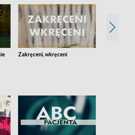
nie
Zakręceni, wkręceni
Skarby Łodzi