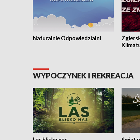
Naturalnie Odpowiedzialni
Zgiers
Klimat
WYPOCZYNEK I REKREACJA
Las blisko nas
Świat n