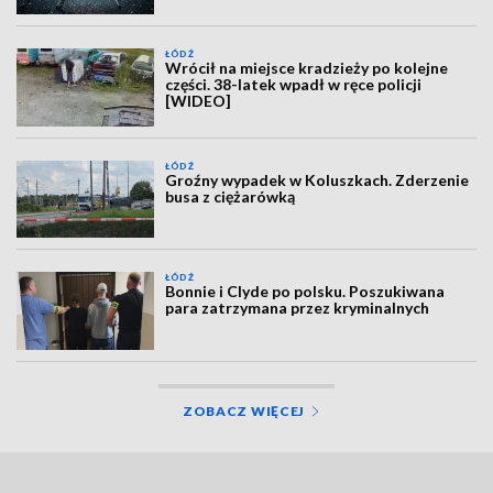
ŁÓDŹ
Wrócił na miejsce kradzieży po kolejne
części. 38-latek wpadł w ręce policji
[WIDEO]
ŁÓDŹ
Groźny wypadek w Koluszkach. Zderzenie
busa z ciężarówką
ŁÓDŹ
Bonnie i Clyde po polsku. Poszukiwana
para zatrzymana przez kryminalnych
ZOBACZ WIĘCEJ