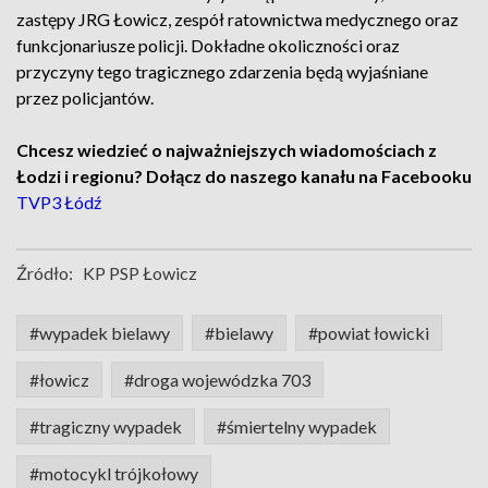
zastępy JRG Łowicz, zespół ratownictwa medycznego oraz
funkcjonariusze policji. Dokładne okoliczności oraz
przyczyny tego tragicznego zdarzenia będą wyjaśniane
przez policjantów.
Chcesz wiedzieć o najważniejszych wiadomościach z
Łodzi i regionu? Dołącz do naszego kanału na Facebooku
TVP3 Łódź
Źródło:
KP PSP Łowicz
#wypadek bielawy
#bielawy
#powiat łowicki
#łowicz
#droga wojewódzka 703
#tragiczny wypadek
#śmiertelny wypadek
#motocykl trójkołowy