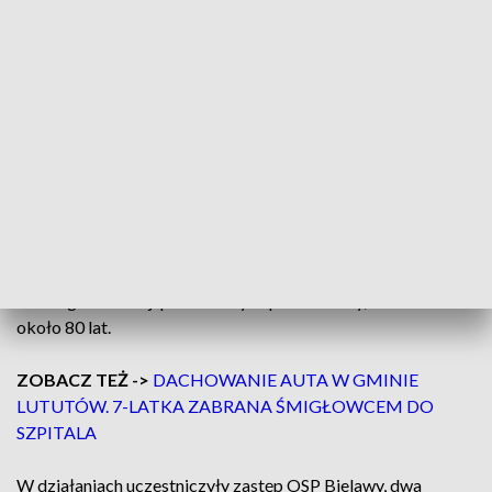
Jak przekazały służby, zdarzenie miało miejsce na drodze
wojewódzkiej nr 703. Ze wstępnych ustaleń wynika, że
kierujący trójkołowym motocyklem z nieustalonych dotąd
przyczyn stracił panowanie nad pojazdem, zjechał z jezdni i
uderzył w metalowe ogrodzenie jednej z posesji.
Na miejsce natychmiast skierowano straż pożarną, zespół
ratownictwa medycznego oraz policję. Strażacy rozpoczęli
resuscytację krążeniowo-oddechową jeszcze przed
przyjazdem zespołu medycznego. Pomimo kontynuowanych
działań ratunkowych mężczyzny nie udało się uratować.
Według informacji przekazanych przez służby, ofiara miała
około 80 lat.
ZOBACZ TEŻ ->
DACHOWANIE AUTA W GMINIE
LUTUTÓW. 7-LATKA ZABRANA ŚMIGŁOWCEM DO
SZPITALA
W działaniach uczestniczyły zastęp OSP Bielawy, dwa