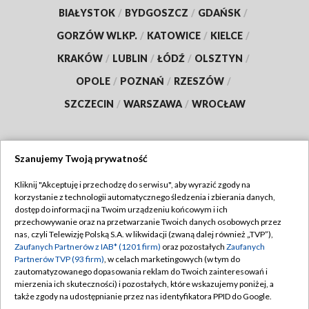
BIAŁYSTOK
/
BYDGOSZCZ
/
GDAŃSK
/
GORZÓW WLKP.
/
KATOWICE
/
KIELCE
/
KRAKÓW
/
LUBLIN
/
ŁÓDŹ
/
OLSZTYN
/
OPOLE
/
POZNAŃ
/
RZESZÓW
/
SZCZECIN
/
WARSZAWA
/
WROCŁAW
Szanujemy Twoją prywatność
Dołącz do nas:
Kliknij "Akceptuję i przechodzę do serwisu", aby wyrazić zgody na
korzystanie z technologii automatycznego śledzenia i zbierania danych,
TVP
dostęp do informacji na Twoim urządzeniu końcowym i ich
Abonament TVP
przechowywanie oraz na przetwarzanie Twoich danych osobowych przez
Regulamin TVP
nas, czyli Telewizję Polską S.A. w likwidacji (zwaną dalej również „TVP”),
Emisja w TVP
Polityka prywatności
Zaufanych Partnerów z IAB* (1201 firm)
oraz pozostałych
Zaufanych
Partnerów TVP (93 firm)
, w celach marketingowych (w tym do
Centrum informacji TVP
Moje zgody
zautomatyzowanego dopasowania reklam do Twoich zainteresowań i
mierzenia ich skuteczności) i pozostałych, które wskazujemy poniżej, a
Naziemna Telewizja Cyfrowa
Pomoc
także zgody na udostępnianie przez nas identyfikatora PPID do Google.