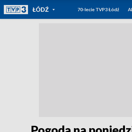
POWRÓT DO
ŁÓDŹ
70-lecie TVP3 Łódź
A
TVP REGIONY
Pogoda na poniedz