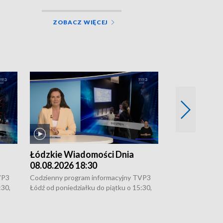
ZOBACZ WIĘCEJ
Łódzkie Wiadomości Dnia
Łódzkie Wia
08.08.2026 18:30
07.08.2026 2
VP3
Codzienny program informacyjny TVP3
Codzienny progr
:30,
Łódź od poniedziałku do piątku o 15:30,
Łódź od poniedzi
16:30, 18:30 i 21:30. W weekendy o
16:30, 18:30 i 2
18:30 i 21:30.
18:30 i 21:30.