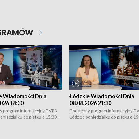
OGRAMÓW
e Wiadomości Dnia
Łódzkie Wiadomości Dnia
026 18:30
08.08.2026 21:30
y program informacyjny TVP3
Codzienny program informacyjny T
oniedziałku do piątku o 15:30,
Łódź od poniedziałku do piątku o 15
:30 i 21:30. W weekendy o
16:30, 18:30 i 21:30. W weekendy o
1:30.
18:30 i 21:30.