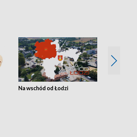
Na wschód od Łodzi
Zimowe szal
Polski