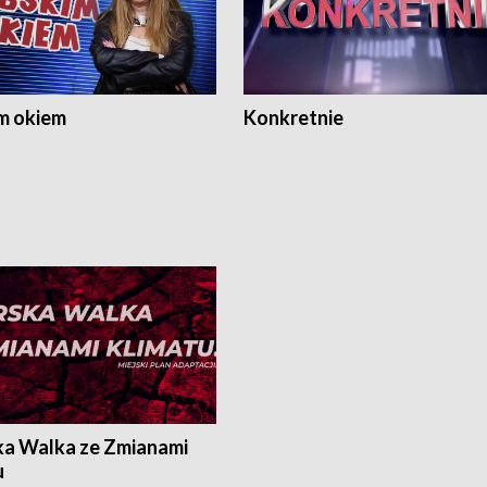
m okiem
Konkretnie
ka Walka ze Zmianami
u