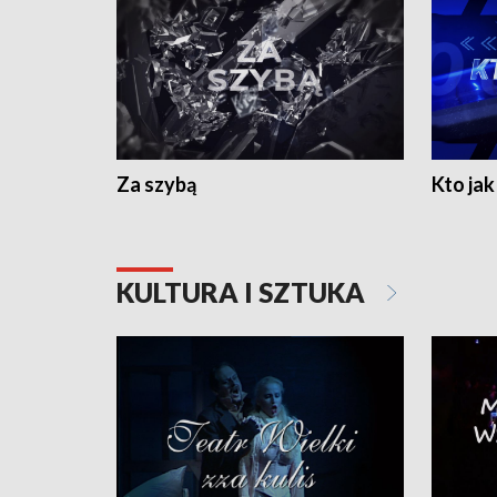
Za szybą
Kto jak 
KULTURA I SZTUKA