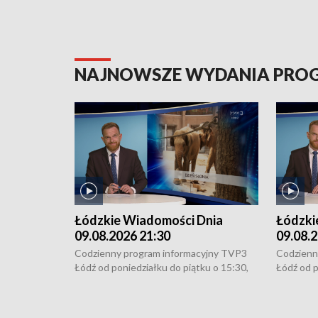
NAJNOWSZE WYDANIA PR
Łódzkie Wiadomości Dnia
Łódzki
09.08.2026 21:30
09.08.2
Codzienny program informacyjny TVP3
Codzienn
Łódź od poniedziałku do piątku o 15:30,
Łódź od p
16:30, 18:30 i 21:30. W weekendy o
16:30, 18
18:30 i 21:30.
18:30 i 2