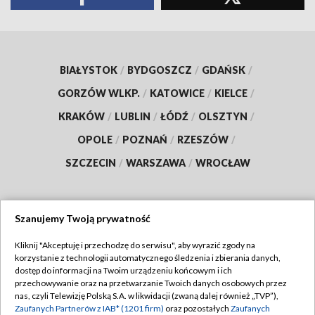
BIAŁYSTOK
/
BYDGOSZCZ
/
GDAŃSK
/
GORZÓW WLKP.
/
KATOWICE
/
KIELCE
/
KRAKÓW
/
LUBLIN
/
ŁÓDŹ
/
OLSZTYN
/
OPOLE
/
POZNAŃ
/
RZESZÓW
/
SZCZECIN
/
WARSZAWA
/
WROCŁAW
Szanujemy Twoją prywatność
Dołącz do nas:
Kliknij "Akceptuję i przechodzę do serwisu", aby wyrazić zgody na
korzystanie z technologii automatycznego śledzenia i zbierania danych,
TVP
dostęp do informacji na Twoim urządzeniu końcowym i ich
Abonament TVP
przechowywanie oraz na przetwarzanie Twoich danych osobowych przez
Regulamin TVP
nas, czyli Telewizję Polską S.A. w likwidacji (zwaną dalej również „TVP”),
Emisja w TVP
Polityka prywatności
Zaufanych Partnerów z IAB* (1201 firm)
oraz pozostałych
Zaufanych