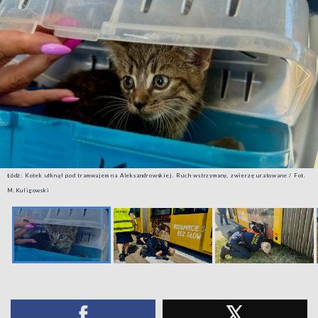
Łódź: Kotek utknął pod tramwajem na Aleksandrowskiej. Ruch wstrzymany, zwierzę uratowane / Fot.
M.Kuligowski