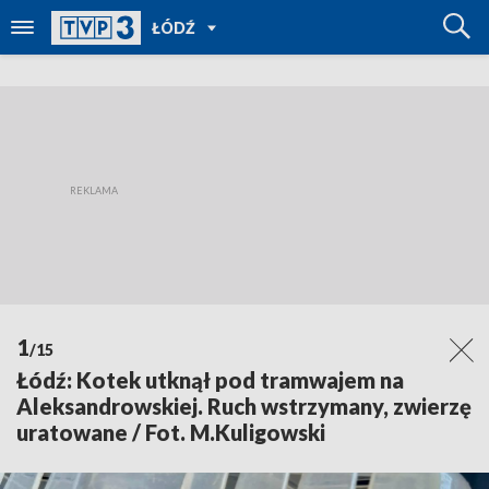
POWRÓT
ŁÓDŹ
DO
TVP
REGIONY
1
/15
Łódź: Kotek utknął pod tramwajem na
Aleksandrowskiej. Ruch wstrzymany, zwierzę
uratowane / Fot. M.Kuligowski