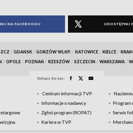
NIJ NA FACEBOOKU
UDOSTĘPNIJ 
SZCZ
/
GDAŃSK
/
GORZÓW WLKP.
/
KATOWICE
/
KIELCE
/
KRA
N
/
OPOLE
/
POZNAŃ
/
RZESZÓW
/
SZCZECIN
/
WARSZAWA
/
W
Dołącz do nas:
Centrum informacji TVP
Naziemna
Informacje o nadawcy
Program d
zetargowe
Zgłoś program (ROPAT)
Serwis fo
wizyjna
Kariera w TVP
Merchandi