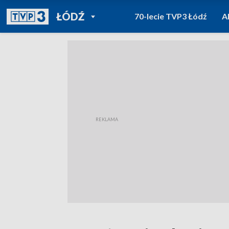
POWRÓT DO
ŁÓDŹ
70-lecie TVP3 Łódź
A
TVP REGIONY