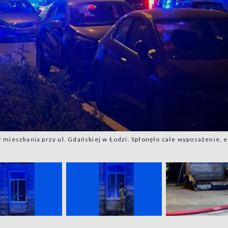
 mieszkania przy ul. Gdańskiej w Łodzi. Spłonęło całe wyposażenie,