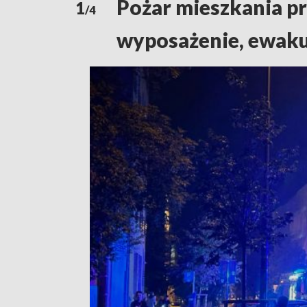
Pożar mieszkania pr
1
/4
wyposażenie, ewaku