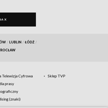
NA X
KÓW
/
LUBLIN
/
ŁÓDŹ
/
ROCŁAW
 Telewizja Cyfrowa
Sklep TVP
la prasy
tograficzny
sing (znaki)