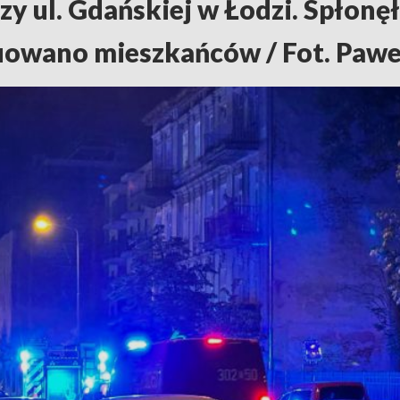
zy ul. Gdańskiej w Łodzi. Spłonęł
owano mieszkańców / Fot. Pawe