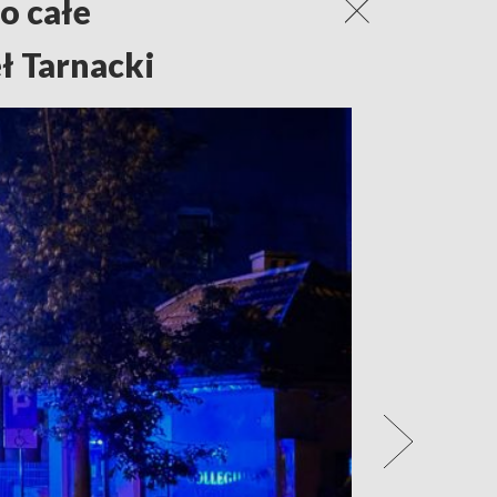
o całe
ł Tarnacki