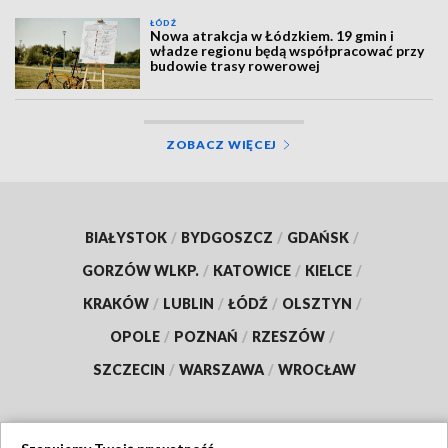
ŁÓDŹ
Nowa atrakcja w Łódzkiem. 19 gmin i
władze regionu będą współpracować przy
budowie trasy rowerowej
ZOBACZ WIĘCEJ
BIAŁYSTOK
/
BYDGOSZCZ
/
GDAŃSK
/
GORZÓW WLKP.
/
KATOWICE
/
KIELCE
/
KRAKÓW
/
LUBLIN
/
ŁÓDŹ
/
OLSZTYN
/
OPOLE
/
POZNAŃ
/
RZESZÓW
/
SZCZECIN
/
WARSZAWA
/
WROCŁAW