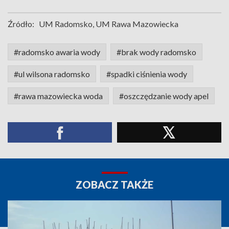
Źródło:
UM Radomsko, UM Rawa Mazowiecka
#radomsko awaria wody
#brak wody radomsko
#ul wilsona radomsko
#spadki ciśnienia wody
#rawa mazowiecka woda
#oszczędzanie wody apel
ZOBACZ TAKŻE