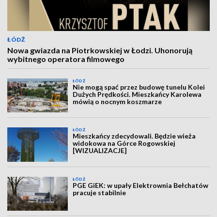
ŁÓDŹ
Nowa gwiazda na Piotrkowskiej w Łodzi. Uhonorują
wybitnego operatora filmowego
ŁÓDŹ
Nie mogą spać przez budowę tunelu Kolei
Dużych Prędkości. Mieszkańcy Karolewa
mówią o nocnym koszmarze
ŁÓDŹ
Mieszkańcy zdecydowali. Będzie wieża
widokowa na Górce Rogowskiej
[WIZUALIZACJE]
ŁÓDŹ
PGE GiEK: w upały Elektrownia Bełchatów
pracuje stabilnie