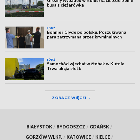
Groźny wypadek w Koluszkach. Zderzenie
busa z ciężarówką
ŁÓDŹ
Bonnie i Clyde po polsku. Poszukiwana
para zatrzymana przez kryminalnych
ŁÓDŹ
Samochód wjechał w żłobek w Kutnie.
Trwa akcja służb
ZOBACZ WIĘCEJ
BIAŁYSTOK
/
BYDGOSZCZ
/
GDAŃSK
/
GORZÓW WLKP.
/
KATOWICE
/
KIELCE
/