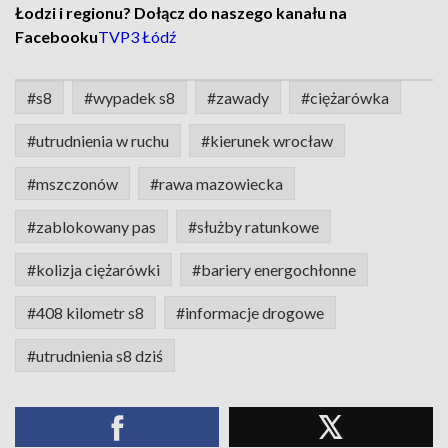
Łodzi i regionu? Dołącz do naszego kanału na
Facebooku
TVP3 Łódź
#s8
#wypadek s8
#zawady
#ciężarówka
#utrudnienia w ruchu
#kierunek wrocław
#mszczonów
#rawa mazowiecka
#zablokowany pas
#służby ratunkowe
#kolizja ciężarówki
#bariery energochłonne
#408 kilometr s8
#informacje drogowe
#utrudnienia s8 dziś