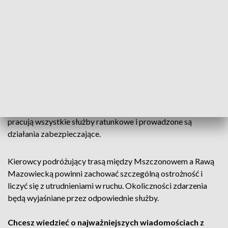
miejscowości Zawady, doszło do zdarzenia drogowego z
udziałem samochodu ciężarowego.
ZOBACZ TEŻ ->
WYPADEK W POWIECIE WIELUŃSKIM.
POSZKODOWANA ZOSTAŁA JEDNA OSOBA
Jak wynika ze wstępnych informacji, ciężarówka uderzyła w
bariery energochłonne. W wyniku zdarzenia zablokowany
został jeden pas ruchu w kierunku Wrocławia. Na miejscu
pracują wszystkie służby ratunkowe i prowadzone są
działania zabezpieczające.
Kierowcy podróżujący trasą między Mszczonowem a Rawą
Mazowiecką powinni zachować szczególną ostrożność i
liczyć się z utrudnieniami w ruchu. Okoliczności zdarzenia
będą wyjaśniane przez odpowiednie służby.
Chcesz wiedzieć o najważniejszych wiadomościach z