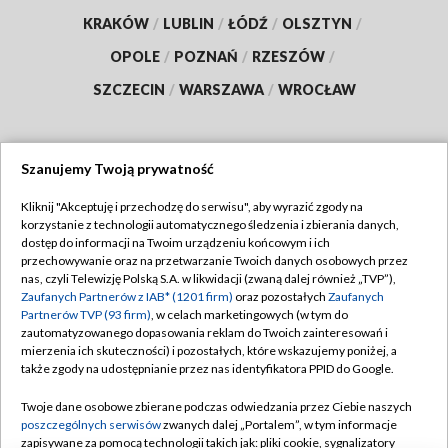
KRAKÓW
/
LUBLIN
/
ŁÓDŹ
/
OLSZTYN
/
OPOLE
/
POZNAŃ
/
RZESZÓW
/
SZCZECIN
/
WARSZAWA
/
WROCŁAW
Szanujemy Twoją prywatność
Dołącz do nas:
Kliknij "Akceptuję i przechodzę do serwisu", aby wyrazić zgody na
korzystanie z technologii automatycznego śledzenia i zbierania danych,
TVP
dostęp do informacji na Twoim urządzeniu końcowym i ich
Abonament TVP
przechowywanie oraz na przetwarzanie Twoich danych osobowych przez
Regulamin TVP
nas, czyli Telewizję Polską S.A. w likwidacji (zwaną dalej również „TVP”),
Emisja w TVP
Polityka prywatności
Zaufanych Partnerów z IAB* (1201 firm)
oraz pozostałych
Zaufanych
Partnerów TVP (93 firm)
, w celach marketingowych (w tym do
Centrum informacji TVP
Moje zgody
zautomatyzowanego dopasowania reklam do Twoich zainteresowań i
mierzenia ich skuteczności) i pozostałych, które wskazujemy poniżej, a
Naziemna Telewizja Cyfrowa
Pomoc
także zgody na udostępnianie przez nas identyfikatora PPID do Google.
Sklep TVP
Biuro reklamy
Twoje dane osobowe zbierane podczas odwiedzania przez Ciebie naszych
Rada Programowa
Kontakt
poszczególnych serwisów
zwanych dalej „Portalem”, w tym informacje
zapisywane za pomocą technologii takich jak: pliki cookie, sygnalizatory