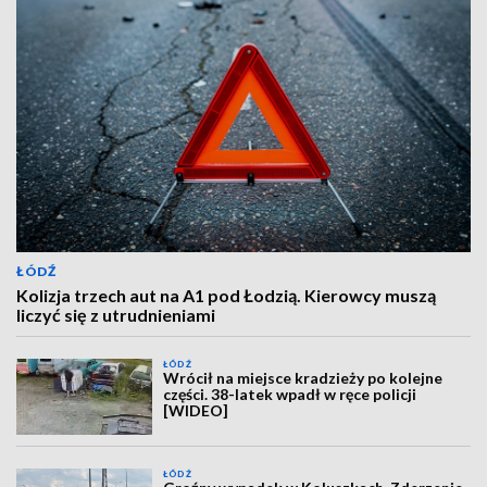
ŁÓDŹ
Kolizja trzech aut na A1 pod Łodzią. Kierowcy muszą
liczyć się z utrudnieniami
ŁÓDŹ
Wrócił na miejsce kradzieży po kolejne
części. 38-latek wpadł w ręce policji
[WIDEO]
ŁÓDŹ