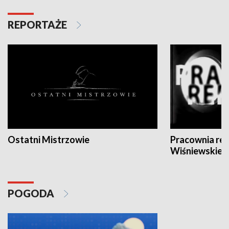
REPORTAŻE
Ostatni Mistrzowie
Pracownia re
Wiśniewskieg
POGODA