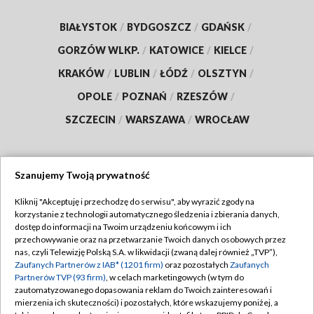
BIAŁYSTOK
/
BYDGOSZCZ
/
GDAŃSK
/
GORZÓW WLKP.
/
KATOWICE
/
KIELCE
/
KRAKÓW
/
LUBLIN
/
ŁÓDŹ
/
OLSZTYN
/
OPOLE
/
POZNAŃ
/
RZESZÓW
/
SZCZECIN
/
WARSZAWA
/
WROCŁAW
Szanujemy Twoją prywatność
Dołącz do nas:
Kliknij "Akceptuję i przechodzę do serwisu", aby wyrazić zgody na
korzystanie z technologii automatycznego śledzenia i zbierania danych,
TVP
dostęp do informacji na Twoim urządzeniu końcowym i ich
Abonament TVP
przechowywanie oraz na przetwarzanie Twoich danych osobowych przez
Regulamin TVP
nas, czyli Telewizję Polską S.A. w likwidacji (zwaną dalej również „TVP”),
Emisja w TVP
Zaufanych Partnerów z IAB* (1201 firm)
oraz pozostałych
Zaufanych
Polityka prywatności
Partnerów TVP (93 firm)
, w celach marketingowych (w tym do
Centrum informacji TVP
Moje zgody
zautomatyzowanego dopasowania reklam do Twoich zainteresowań i
mierzenia ich skuteczności) i pozostałych, które wskazujemy poniżej, a
Naziemna Telewizja Cyfrowa
Pomoc