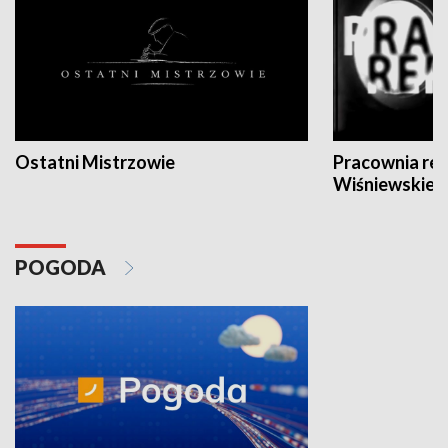
Ostatni Mistrzowie
Pracownia re
Wiśniewskieg
POGODA