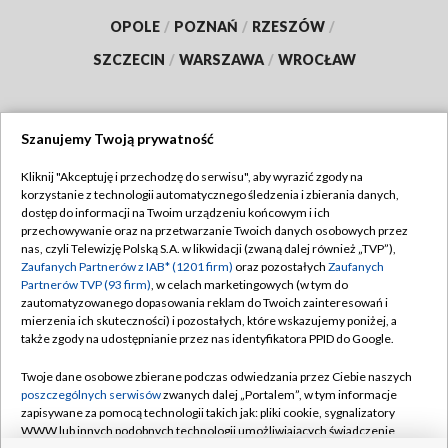
OPOLE
/
POZNAŃ
/
RZESZÓW
/
SZCZECIN
/
WARSZAWA
/
WROCŁAW
Szanujemy Twoją prywatność
Dołącz do nas:
Kliknij "Akceptuję i przechodzę do serwisu", aby wyrazić zgody na
korzystanie z technologii automatycznego śledzenia i zbierania danych,
TVP
dostęp do informacji na Twoim urządzeniu końcowym i ich
Abonament TVP
przechowywanie oraz na przetwarzanie Twoich danych osobowych przez
Regulamin TVP
nas, czyli Telewizję Polską S.A. w likwidacji (zwaną dalej również „TVP”),
Emisja w TVP
Zaufanych Partnerów z IAB* (1201 firm)
oraz pozostałych
Zaufanych
Polityka prywatności
Partnerów TVP (93 firm)
, w celach marketingowych (w tym do
Centrum informacji TVP
Moje zgody
zautomatyzowanego dopasowania reklam do Twoich zainteresowań i
mierzenia ich skuteczności) i pozostałych, które wskazujemy poniżej, a
Naziemna Telewizja Cyfrowa
Pomoc
także zgody na udostępnianie przez nas identyfikatora PPID do Google.
Sklep TVP
Biuro reklamy
Twoje dane osobowe zbierane podczas odwiedzania przez Ciebie naszych
Rada Programowa
poszczególnych serwisów
zwanych dalej „Portalem”, w tym informacje
Kontakt
zapisywane za pomocą technologii takich jak: pliki cookie, sygnalizatory
System NOS
WWW lub innych podobnych technologii umożliwiających świadczenie