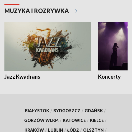
MUZYKA I ROZRYWKA
Jazz Kwadrans
Koncerty
BIAŁYSTOK
/
BYDGOSZCZ
/
GDAŃSK
/
GORZÓW WLKP.
/
KATOWICE
/
KIELCE
/
KRAKÓW
/
LUBLIN
/
ŁÓDŹ
/
OLSZTYN
/