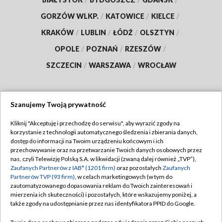
GORZÓW WLKP.
/
KATOWICE
/
KIELCE
/
KRAKÓW
/
LUBLIN
/
ŁÓDŹ
/
OLSZTYN
/
OPOLE
/
POZNAŃ
/
RZESZÓW
/
SZCZECIN
/
WARSZAWA
/
WROCŁAW
Szanujemy Twoją prywatność
Dołącz do nas:
Kliknij "Akceptuję i przechodzę do serwisu", aby wyrazić zgody na
korzystanie z technologii automatycznego śledzenia i zbierania danych,
TVP
dostęp do informacji na Twoim urządzeniu końcowym i ich
Abonament TVP
przechowywanie oraz na przetwarzanie Twoich danych osobowych przez
Regulamin TVP
nas, czyli Telewizję Polską S.A. w likwidacji (zwaną dalej również „TVP”),
Emisja w TVP
Zaufanych Partnerów z IAB* (1201 firm)
oraz pozostałych
Zaufanych
Polityka prywatności
Partnerów TVP (93 firm)
, w celach marketingowych (w tym do
Centrum informacji TVP
Moje zgody
zautomatyzowanego dopasowania reklam do Twoich zainteresowań i
mierzenia ich skuteczności) i pozostałych, które wskazujemy poniżej, a
Naziemna Telewizja Cyfrowa
Pomoc
także zgody na udostępnianie przez nas identyfikatora PPID do Google.
Sklep TVP
Biuro reklamy