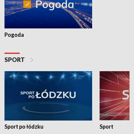
Pogoda
SPORT
Sport po łódzku
Sport