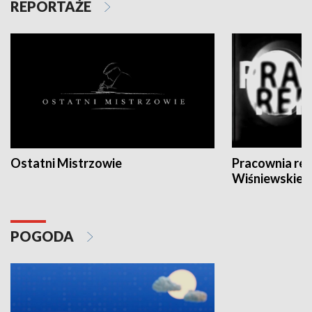
REPORTAŻE
Ostatni Mistrzowie
Pracownia re
Wiśniewskieg
POGODA