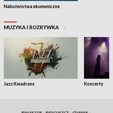
Nabożeństwa ekumeniczne
MUZYKA I ROZRYWKA
Jazz Kwadrans
Koncerty
BIAŁYSTOK
/
BYDGOSZCZ
/
GDAŃSK
/