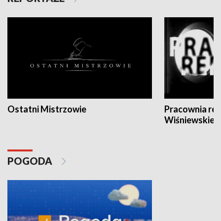
Ostatni Mistrzowie
Pracownia re
Wiśniewskieg
POGODA