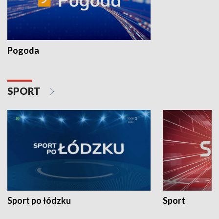
Pogoda
SPORT
Sport po łódzku
Sport