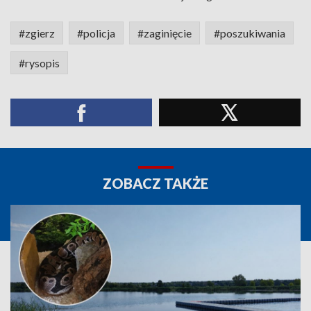
#zgierz
#policja
#zaginięcie
#poszukiwania
#rysopis
ZOBACZ TAKŻE