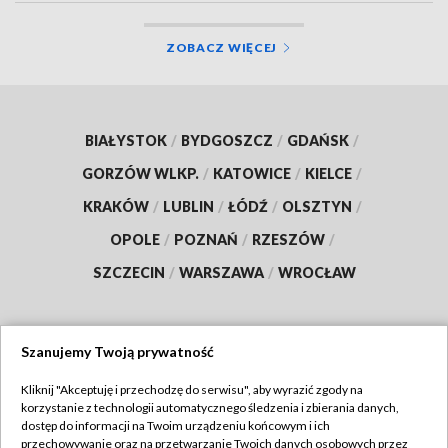
ZOBACZ WIĘCEJ
BIAŁYSTOK
/
BYDGOSZCZ
/
GDAŃSK
/
GORZÓW WLKP.
/
KATOWICE
/
KIELCE
/
KRAKÓW
/
LUBLIN
/
ŁÓDŹ
/
OLSZTYN
/
OPOLE
/
POZNAŃ
/
RZESZÓW
/
SZCZECIN
/
WARSZAWA
/
WROCŁAW
Szanujemy Twoją prywatność
Dołącz do nas:
Kliknij "Akceptuję i przechodzę do serwisu", aby wyrazić zgody na
korzystanie z technologii automatycznego śledzenia i zbierania danych,
TVP
dostęp do informacji na Twoim urządzeniu końcowym i ich
Abonament TVP
przechowywanie oraz na przetwarzanie Twoich danych osobowych przez