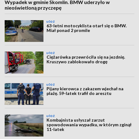
Wypadek w gminie Skomlin. BMW uderzyło w
nieoświetloną przyczepę
ŁÓDŹ
63-letni motocyklista otarł się o BMW.
Miał ponad 2 promile
ŁÓDŹ
Ciężarówka przewróciła się na jezdnię.
Kruszywo zablokowało drogę
ŁÓDŹ
Pijany kierowca z zakazem wjechał na
plażę. 59-latek trafił do aresztu
ŁÓDŹ
Kombajnista usłyszał zarzut
spowodowania wypadku, w którym zginął
11-latek