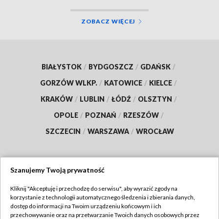
ZOBACZ WIĘCEJ
BIAŁYSTOK
/
BYDGOSZCZ
/
GDAŃSK
/
GORZÓW WLKP.
/
KATOWICE
/
KIELCE
/
KRAKÓW
/
LUBLIN
/
ŁÓDŹ
/
OLSZTYN
/
OPOLE
/
POZNAŃ
/
RZESZÓW
/
SZCZECIN
/
WARSZAWA
/
WROCŁAW
Szanujemy Twoją prywatność
Dołącz do nas:
Kliknij "Akceptuję i przechodzę do serwisu", aby wyrazić zgody na
korzystanie z technologii automatycznego śledzenia i zbierania danych,
TVP
dostęp do informacji na Twoim urządzeniu końcowym i ich
Abonament TVP
przechowywanie oraz na przetwarzanie Twoich danych osobowych przez
Regulamin TVP