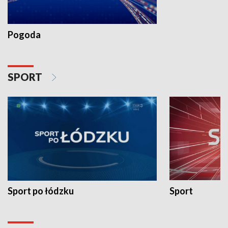
Pogoda
SPORT
Sport po łódzku
Sport