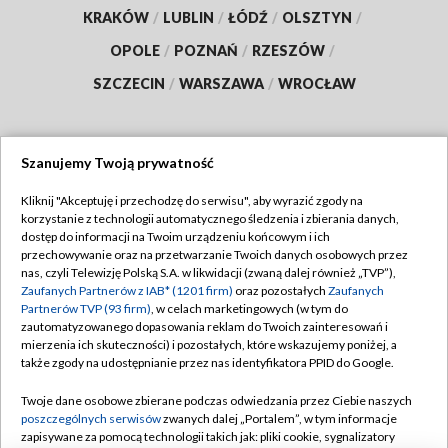
KRAKÓW
/
LUBLIN
/
ŁÓDŹ
/
OLSZTYN
/
OPOLE
/
POZNAŃ
/
RZESZÓW
/
SZCZECIN
/
WARSZAWA
/
WROCŁAW
Szanujemy Twoją prywatność
Dołącz do nas:
Kliknij "Akceptuję i przechodzę do serwisu", aby wyrazić zgody na
korzystanie z technologii automatycznego śledzenia i zbierania danych,
TVP
dostęp do informacji na Twoim urządzeniu końcowym i ich
Abonament TVP
przechowywanie oraz na przetwarzanie Twoich danych osobowych przez
Regulamin TVP
nas, czyli Telewizję Polską S.A. w likwidacji (zwaną dalej również „TVP”),
Emisja w TVP
Zaufanych Partnerów z IAB* (1201 firm)
oraz pozostałych
Zaufanych
Polityka prywatności
Partnerów TVP (93 firm)
, w celach marketingowych (w tym do
Centrum informacji TVP
Moje zgody
zautomatyzowanego dopasowania reklam do Twoich zainteresowań i
mierzenia ich skuteczności) i pozostałych, które wskazujemy poniżej, a
Naziemna Telewizja Cyfrowa
Pomoc
także zgody na udostępnianie przez nas identyfikatora PPID do Google.
Sklep TVP
Biuro reklamy
Twoje dane osobowe zbierane podczas odwiedzania przez Ciebie naszych
Rada Programowa
poszczególnych serwisów
zwanych dalej „Portalem”, w tym informacje
Kontakt
zapisywane za pomocą technologii takich jak: pliki cookie, sygnalizatory
System NOS