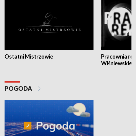
Ostatni Mistrzowie
Pracownia re
Wiśniewskieg
POGODA