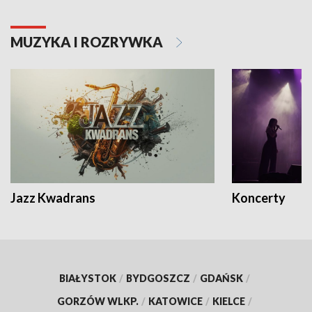
MUZYKA I ROZRYWKA
Jazz Kwadrans
Koncerty
BIAŁYSTOK
/
BYDGOSZCZ
/
GDAŃSK
/
GORZÓW WLKP.
/
KATOWICE
/
KIELCE
/