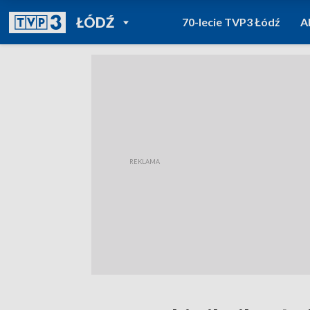
POWRÓT DO
ŁÓDŹ
70-lecie TVP3 Łódź
A
TVP REGIONY