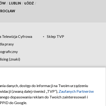
KÓW
/
LUBLIN
/
ŁÓDŹ
/
ROCŁAW
 Telewizja Cyfrowa
Sklep TVP
la prasy
tograficzny
sing (znaki)
klamy
Kontakt
rania danych, dostęp do informacji na Twoim urządzeniu
idacji (zwaną dalej również „TVP”),
Zaufanych Partnerów
anego dopasowania reklam do Twoich zainteresowań i
a PPID do Google.