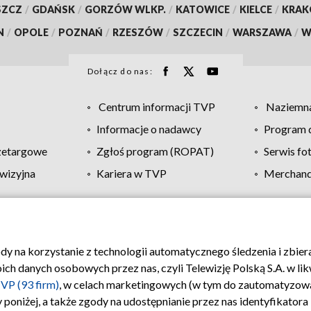
SZCZ
/
GDAŃSK
/
GORZÓW WLKP.
/
KATOWICE
/
KIELCE
/
KRA
N
/
OPOLE
/
POZNAŃ
/
RZESZÓW
/
SZCZECIN
/
WARSZAWA
/
W
Dołącz do nas:
Centrum informacji TVP
Naziemna
Informacje o nadawcy
Program d
zetargowe
Zgłoś program (ROPAT)
Serwis fo
wizyjna
Kariera w TVP
Merchandi
Polityka prywatności
Moje zgody
Pomoc
Biuro re
ody na korzystanie z technologii automatycznego śledzenia i zbie
 danych osobowych przez nas, czyli Telewizję Polską S.A. w likw
VP (93 firm)
, w celach marketingowych (w tym do zautomatyzow
 poniżej, a także zgody na udostępnianie przez nas identyfikator