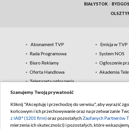
BIAŁYSTOK
/
BYDGO
OLSZTY
Abonament TVP
Emisja w TVP
Rada Programowa
System NOS
Biuro Reklamy
Ogłoszenie pr
Oferta Handlowa
Akademia Tele
Telegazeta ogłoszenia
Szanujemy Twoją prywatność
Regulamin TVP
Kliknij "Akceptuję i przechodzę do serwisu", aby wyrazić zg
końcowym i ich przechowywanie oraz na przetwarzanie Twoich
z IAB* (1201 firm)
oraz pozostałych
Zaufanych Partnerów T
mierzenia ich skuteczności) i pozostałych, które wskazujemy