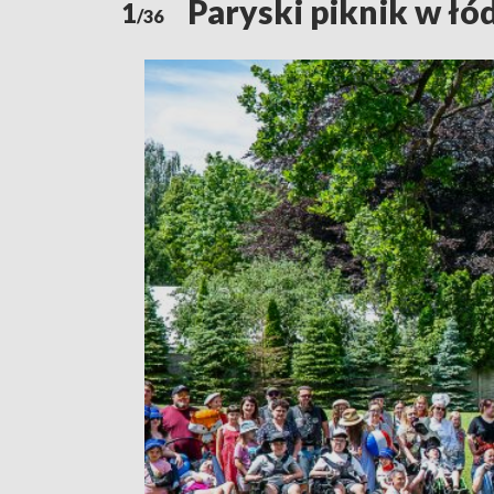
Paryski piknik w łó
1
/36