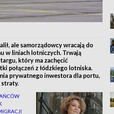
alił, ale samorządowcy wracają do
u w liniach lotniczych. Trwają
argu, który ma zachęcić
ki połączeń z łódzkiego lotniska.
nia prywatnego inwestora dla portu,
straty.
ZKAŃCÓW
K
IGRACJI