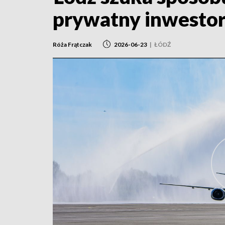
prywatny inwesto
Róża Frątczak
2026-06-23
|
ŁÓDŹ