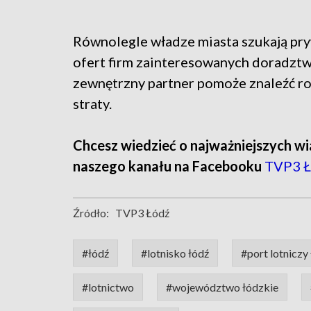
Równolegle władze miasta szukają pry
ofert firm zainteresowanych doradztwe
zewnętrzny partner pomoże znaleźć roz
straty.
Chcesz wiedzieć o najważniejszych wi
naszego kanału na Facebooku
TVP3 Ł
Źródło:
TVP3 Łódź
#łódź
#lotnisko łódź
#port lotniczy
#lotnictwo
#województwo łódzkie