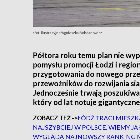
/ fot. ilustracyjne/Agnieszka Bohdanowicz
Półtora roku temu plan nie wyp
pomysłu promocji Łodzi i region
przygotowania do nowego przet
przewoźników do rozwijania siat
Jednocześnie trwają poszukiwa
który od lat notuje gigantyczne 
ZOBACZ TEŻ ->
ŁÓDŹ TRACI MIES
NAJSZYBCIEJ W POLSCE. WIEMY JA
WYGLĄDA NAJNOWSZY RANKING M