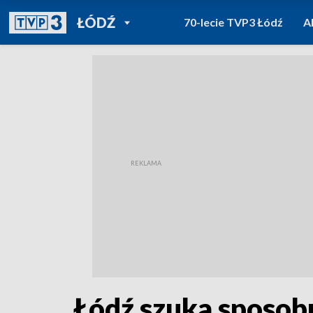
POWRÓT DO
ŁÓDŹ
70-lecie TVP3 Łódź
A
TVP REGIONY
Łódź szuka sposobu