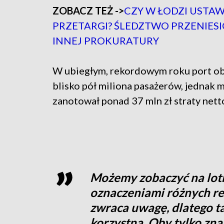
ZOBACZ TEŻ ->
CZY W ŁODZI USTA
PRZETARGI? ŚLEDZTWO PRZENIES
INNEJ PROKURATURY
W ubiegłym, rekordowym roku port ob
blisko pół miliona pasażerów, jednak 
zanotował ponad 37 mln zł straty nett
Możemy zobaczyć na lotn
oznaczeniami różnych reg
zwraca uwagę, dlatego t
korzystna. Oby tylko zn