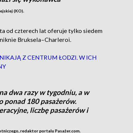
jskiej (KO).
a od czterech lat oferuje tylko siedem
zniknie Bruksela–Charleroi.
ZNIKAJĄ Z CENTRUM ŁODZI. W ICH
NY
na dwa razy w tygodniu, a w
o ponad 180 pasażerów.
racyjne, liczbę pasażerów i
lotniczego, redaktor portalu Pasażer.com.