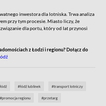
watnego inwestora dla lotniska. Trwa analiza
m przy tym procesie. Miasto liczy, że
wiązanie dla portu, który od lat przynosi
adomościach z Łodzi i regionu? Dołącz do
ódź
 łódź
#łódź lublinek
#transport lotniczy
#promocja regionu
#przetarg