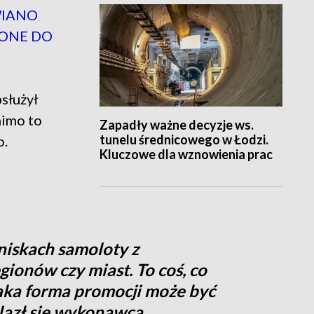
WIANO
IONE DO
służył
mimo to
Zapadły ważne decyzje ws.
tunelu średnicowego w Łodzi.
o.
Kluczowe dla wznowienia prac
iskach samoloty z
ionów czy miast. To coś, co
aka forma promocji może być
alazł się wykonawca