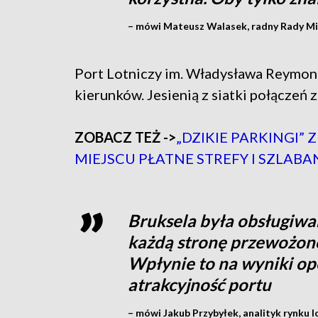
– mówi Mateusz Walasek, radny Rady Mie
Port Lotniczy im. Władysława Reymont
kierunków. Jesienią z siatki połączeń 
ZOBACZ TEŻ ->
„DZIKIE PARKINGI” 
MIEJSCU PŁATNE STREFY I SZLABA
Bruksela była obsługiwa
każdą stronę przewożon
Wpłynie to na wyniki ope
atrakcyjność portu
– mówi Jakub Przybyłek, analityk rynku 