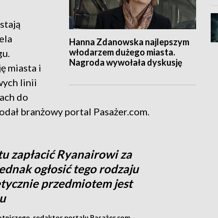
stają
ela
Hanna Zdanowska najlepszym
włodarzem dużego miasta.
gu.
Nagroda wywołała dyskusję
ę miasta i
ch linii
iach do
odał branżowy portal Pasażer.com.
tu zapłacić Ryanairowi za
jednak ogłosić tego rodzaju
etycznie przedmiotem jest
nu
lotniczego, redaktor portalu Pasażer.com.