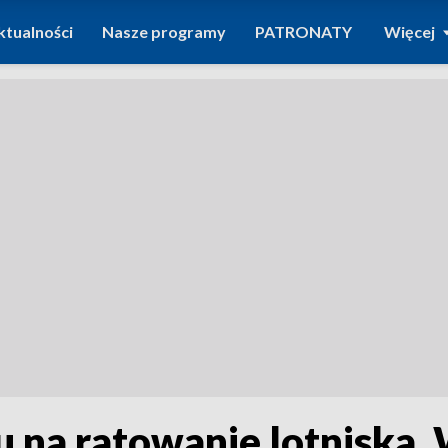
ktualności
Nasze programy
PATRONATY
Więcej
 na ratowanie lotniska. W