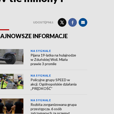
UDOSTĘPNIJ:
AJNOWSZE INFORMACJE
NA SYGNALE
Pijana 19-latka na hulajnodze
w Zduńskiej Woli. Miała
prawie 3 promile
NA SYGNALE
Policyjne grupy SPEED w
akcji. Ogólnopolskie działania
„PRĘDKOŚĆ”
NA SYGNALE
Rozbita zorganizowana grupa
przestępcza. 6 osób
zatrzymanych za przemyt