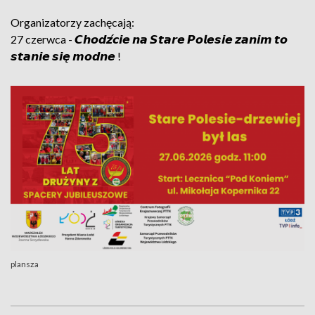
Organizatorzy zachęcają:
27 czerwca - 𝘾𝙝𝙤𝙙𝙯́𝙘𝙞𝙚 𝙣𝙖 𝙎𝙩𝙖𝙧𝙚 𝙋𝙤𝙡𝙚𝙨𝙞𝙚 𝙯𝙖𝙣𝙞𝙢 𝙩𝙤
𝙨𝙩𝙖𝙣𝙞𝙚 𝙨𝙞𝙚̨ 𝙢𝙤𝙙𝙣𝙚 !
plansza