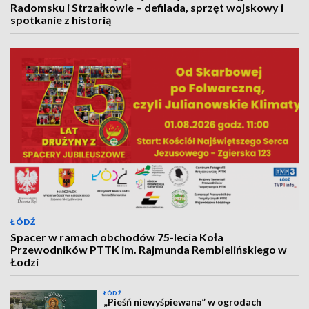
Radomsku i Strzałkowie – defilada, sprzęt wojskowy i
spotkanie z historią
ŁÓDŹ
Spacer w ramach obchodów 75-lecia Koła
Przewodników PTTK im. Rajmunda Rembielińskiego w
Łodzi
ŁÓDŹ
„Pieśń niewyśpiewana” w ogrodach