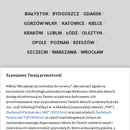
BIAŁYSTOK
/
BYDGOSZCZ
/
GDAŃSK
/
GORZÓW WLKP.
/
KATOWICE
/
KIELCE
/
KRAKÓW
/
LUBLIN
/
ŁÓDŹ
/
OLSZTYN
/
OPOLE
/
POZNAŃ
/
RZESZÓW
/
SZCZECIN
/
WARSZAWA
/
WROCŁAW
Szanujemy Twoją prywatność
Dołącz do nas:
Kliknij "Akceptuję i przechodzę do serwisu", aby wyrazić zgody na
korzystanie z technologii automatycznego śledzenia i zbierania danych,
TVP
dostęp do informacji na Twoim urządzeniu końcowym i ich
Abonament TVP
przechowywanie oraz na przetwarzanie Twoich danych osobowych przez
Regulamin TVP
nas, czyli Telewizję Polską S.A. w likwidacji (zwaną dalej również „TVP”),
Emisja w TVP
Polityka prywatności
Zaufanych Partnerów z IAB* (1201 firm)
oraz pozostałych
Zaufanych
Partnerów TVP (93 firm)
, w celach marketingowych (w tym do
Centrum informacji TVP
Moje zgody
zautomatyzowanego dopasowania reklam do Twoich zainteresowań i
mierzenia ich skuteczności) i pozostałych, które wskazujemy poniżej, a
Naziemna Telewizja Cyfrowa