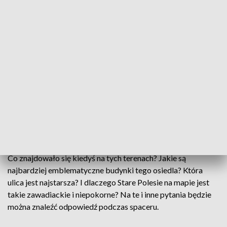
Tuż na zachód od ulicy Piotrkowskiej w latach 60. XIX wieku
zaczęła rozwijać się Dzielnica Wiązowa, dziś znana jako
Stare Polesie.
Osiedle skośnych ulic i podwórek, miejsce kontrastów, pełne
lokalnego kolorytu. Zbudowane z cegły i miejskich legend.
Cierpliwie czeka na odkrycie.
Co znajdowało się kiedyś na tych terenach? Jakie są
najbardziej emblematyczne budynki tego osiedla? Która
ulica jest najstarsza? I dlaczego Stare Polesie na mapie jest
takie zawadiackie i niepokorne? Na te i inne pytania będzie
można znaleźć odpowiedź podczas spaceru.