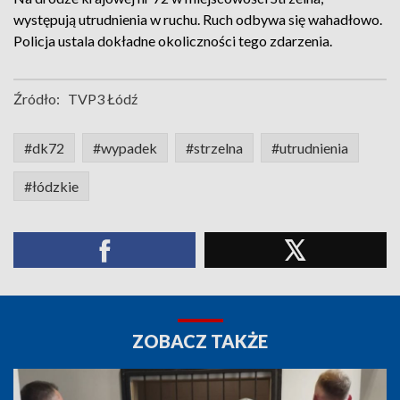
występują utrudnienia w ruchu. Ruch odbywa się wahadłowo.
Policja ustala dokładne okoliczności tego zdarzenia.
Źródło:
TVP3 Łódź
#dk72
#wypadek
#strzelna
#utrudnienia
#łódzkie
ZOBACZ TAKŻE