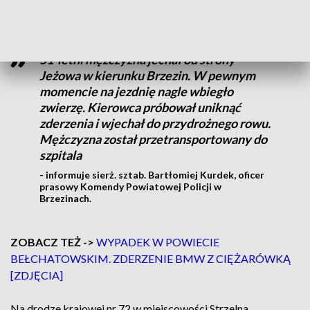
12:00.
51-letni mężczyzna jechał od strony
Jeżowa w kierunku Brzezin. W pewnym
momencie na jezdnię nagle wbiegło
zwierzę. Kierowca próbował uniknąć
zderzenia i wjechał do przydrożnego rowu.
Mężczyzna został przetransportowany do
szpitala
- informuje sierż. sztab. Bartłomiej Kurdek, oficer
prasowy Komendy Powiatowej Policji w
Brzezinach.
ZOBACZ TEŻ ->
WYPADEK W POWIECIE
BEŁCHATOWSKIM. ZDERZENIE BMW Z CIĘŻARÓWKĄ
[ZDJĘCIA]
Na drodze krajowej nr 72 w miejscowości Strzelna,