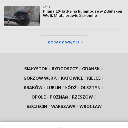
ŁÓDŹ
Pijana 19-latka na hulajnodze w Zduńskiej
Woli. Miała prawie 3 promile
ZOBACZ WIĘCEJ
BIAŁYSTOK
/
BYDGOSZCZ
/
GDAŃSK
/
GORZÓW WLKP.
/
KATOWICE
/
KIELCE
/
KRAKÓW
/
LUBLIN
/
ŁÓDŹ
/
OLSZTYN
/
OPOLE
/
POZNAŃ
/
RZESZÓW
/
SZCZECIN
/
WARSZAWA
/
WROCŁAW