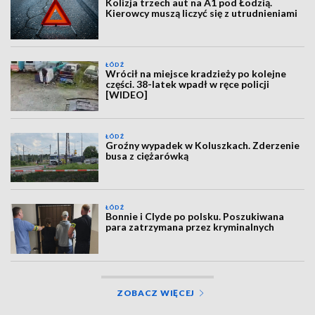
Kolizja trzech aut na A1 pod Łodzią.
Kierowcy muszą liczyć się z utrudnieniami
ŁÓDŹ
Wrócił na miejsce kradzieży po kolejne
części. 38-latek wpadł w ręce policji
[WIDEO]
ŁÓDŹ
Groźny wypadek w Koluszkach. Zderzenie
busa z ciężarówką
ŁÓDŹ
Bonnie i Clyde po polsku. Poszukiwana
para zatrzymana przez kryminalnych
ZOBACZ WIĘCEJ