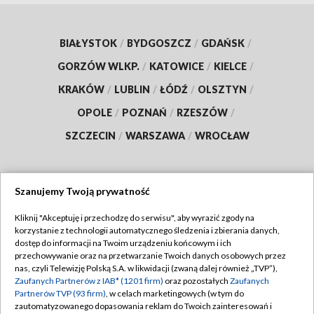
BIAŁYSTOK
/
BYDGOSZCZ
/
GDAŃSK
/
GORZÓW WLKP.
/
KATOWICE
/
KIELCE
/
KRAKÓW
/
LUBLIN
/
ŁÓDŹ
/
OLSZTYN
/
OPOLE
/
POZNAŃ
/
RZESZÓW
/
SZCZECIN
/
WARSZAWA
/
WROCŁAW
Szanujemy Twoją prywatność
Dołącz do nas:
Kliknij "Akceptuję i przechodzę do serwisu", aby wyrazić zgody na
korzystanie z technologii automatycznego śledzenia i zbierania danych,
TVP
dostęp do informacji na Twoim urządzeniu końcowym i ich
Abonament TVP
przechowywanie oraz na przetwarzanie Twoich danych osobowych przez
Regulamin TVP
nas, czyli Telewizję Polską S.A. w likwidacji (zwaną dalej również „TVP”),
Emisja w TVP
Polityka prywatności
Zaufanych Partnerów z IAB* (1201 firm)
oraz pozostałych
Zaufanych
Partnerów TVP (93 firm)
, w celach marketingowych (w tym do
Centrum informacji TVP
Moje zgody
zautomatyzowanego dopasowania reklam do Twoich zainteresowań i