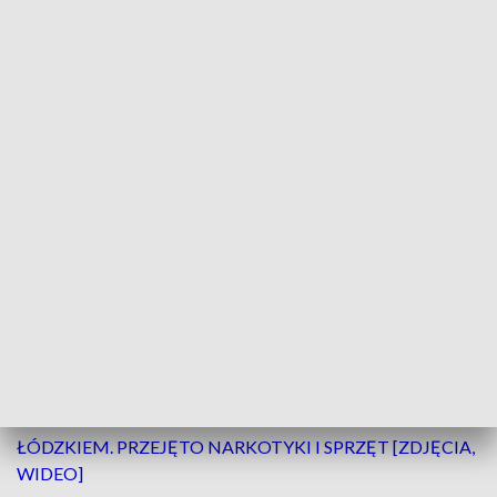
Wypadek w powiecie wieluńskim. Ranna pasażerka trafiła do szpitala / fot.
ilustracyjne
We wtorek, 23 czerwca, na ulicy Świętego
Wojciecha w miejscowości Ruda doszło do
wypadku drogowego z udziałem dwóch
samochodów osobowych. Poszkodowana została
jedna osoba.
ZOBACZ TEŻ ->
ROZBILI GANG ZŁODZIEI AUT W
ŁÓDZKIEM. PRZEJĘTO NARKOTYKI I SPRZĘT [ZDJĘCIA,
WIDEO]