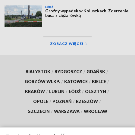
ŁÓDŹ
Groźny wypadek w Koluszkach. Zderzenie
busa z ciężarówką
ZOBACZ WIĘCEJ
BIAŁYSTOK
/
BYDGOSZCZ
/
GDAŃSK
/
GORZÓW WLKP.
/
KATOWICE
/
KIELCE
/
KRAKÓW
/
LUBLIN
/
ŁÓDŹ
/
OLSZTYN
/
OPOLE
/
POZNAŃ
/
RZESZÓW
/
SZCZECIN
/
WARSZAWA
/
WROCŁAW