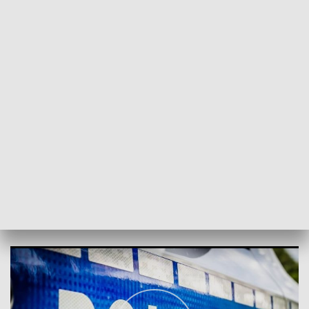
oszustw. Podejrzanym grozi kara do 8 lat
pozbawienia wolności. Jeden z
zatrzymanych 40-letni mężczyzna działał
w warunkach recydywy, grozi mu
podwyższony wymiar kary
- dodaje mł. asp. Izabela Wypychowska.
W związku ze sprawą od początku zatrzymano 19 osób.
Sprawa ma charakter rozwojowy.
Chcesz wiedzieć o najważniejszych wiadomościach z
Łodzi i regionu? Dołącz do naszego kanału na
Facebooku
TVP3 Łódź