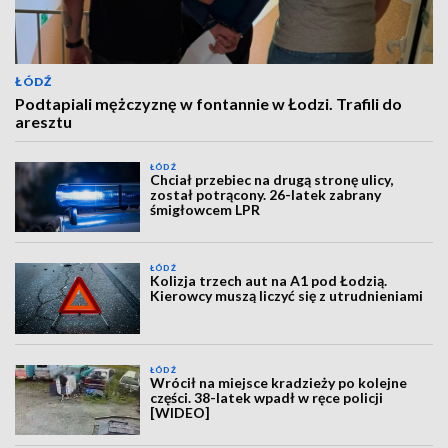
ŁÓDŹ
Podtapiali mężczyznę w fontannie w Łodzi. Trafili do
aresztu
ŁÓDŹ
Chciał przebiec na drugą stronę ulicy,
został potrącony. 26-latek zabrany
śmigłowcem LPR
ŁÓDŹ
Kolizja trzech aut na A1 pod Łodzią.
Kierowcy muszą liczyć się z utrudnieniami
ŁÓDŹ
Wrócił na miejsce kradzieży po kolejne
części. 38-latek wpadł w ręce policji
[WIDEO]