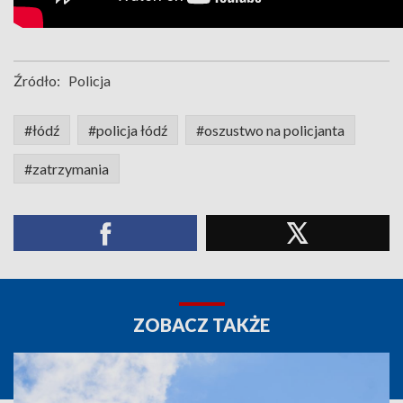
Źródło:
Policja
#łódź
#policja łódź
#oszustwo na policjanta
#zatrzymania
ZOBACZ TAKŻE