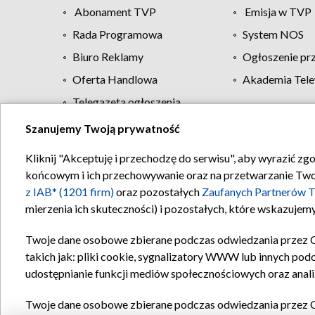
Abonament TVP
Emisja w TVP
Rada Programowa
System NOS
Biuro Reklamy
Ogłoszenie pr
Oferta Handlowa
Akademia Tele
Telegazeta ogłoszenia
Szanujemy Twoją prywatność
Regulamin TVP
Kliknij "Akceptuję i przechodzę do serwisu", aby wyrazić zg
końcowym i ich przechowywanie oraz na przetwarzanie Twoich
z IAB* (1201 firm)
oraz pozostałych
Zaufanych Partnerów T
mierzenia ich skuteczności) i pozostałych, które wskazujemy
Twoje dane osobowe zbierane podczas odwiedzania przez 
takich jak: pliki cookie, sygnalizatory WWW lub innych pod
udostępnianie funkcji mediów społecznościowych oraz anali
Twoje dane osobowe zbierane podczas odwiedzania przez 