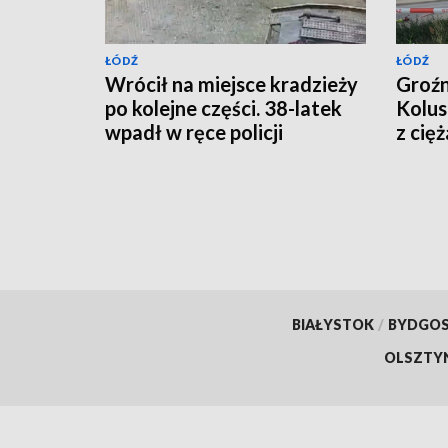
ŁÓDŹ
ŁÓDŹ
Wrócił na miejsce kradzieży
Groź
po kolejne części. 38-latek
Kolus
wpadł w ręce policji
z cię
[WIDEO]
BIAŁYSTOK
/
BYDGO
OLSZTY