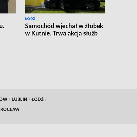
ŁÓDŹ
u.
Samochód wjechał w żłobek
w Kutnie. Trwa akcja służb
KÓW
/
LUBLIN
/
ŁÓDŹ
/
ROCŁAW