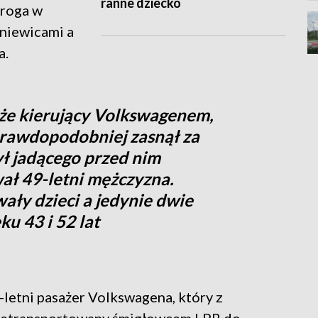
ranne dziecko
droga w
niewicami a
a.
, że kierujący Volkswagenem,
prawdopodobniej zasnął za
ył jadącego przed nim
ał 49-letni mężczyzna.
ły dzieci a jedynie dwie
ku 43 i 52 lat
etni pasażer Volkswagena, który z