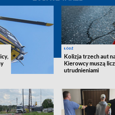
ŁÓDŹ
icy,
Kolizja trzech aut n
ny
Kierowcy muszą liczy
utrudnieniami