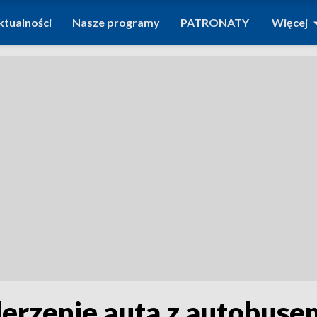
ktualności
Nasze programy
PATRONATY
Więcej
erzenie auta z autobusem