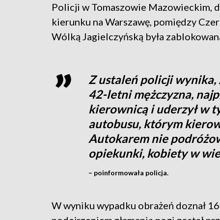
Policji w Tomaszowie Mazowieckim, 
kierunku na Warszawę, pomiędzy Czer
Wólką Jagielczyńską była zablokowan
Z ustaleń policji wynika
42-letni mężczyzna, naj
kierownicą i uderzył w t
autobusu, którym kierow
Autokarem nie podróżowa
opiekunki, kobiety w wie
– poinformowała policja.
W wyniku wypadku obrażeń doznał 16-l