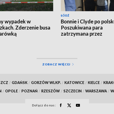
ŁÓDŹ
ny wypadek w
Bonnie i Clyde po polsk
zkach. Zderzenie busa
Poszukiwana para
żarówką
zatrzymana przez
kryminalnych
ZOBACZ WIĘCEJ
SZCZ
/
GDAŃSK
/
GORZÓW WLKP.
/
KATOWICE
/
KIELCE
/
KRA
N
/
OPOLE
/
POZNAŃ
/
RZESZÓW
/
SZCZECIN
/
WARSZAWA
/
W
Dołącz do nas: