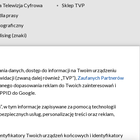
 Telewizja Cyfrowa
Sklep TVP
la prasy
tograficzny
sing (znaki)
klamy
Kontakt
rania danych, dostęp do informacji na Twoim urządzeniu
idacji (zwaną dalej również „TVP”),
Zaufanych Partnerów
anego dopasowania reklam do Twoich zainteresowań i
a PPID do Google.
”, w tym informacje zapisywane za pomocą technologii
zpiecznych usług, personalizację treści oraz reklam,
identyfikatory Twoich urządzeń końcowych i identyfikatory