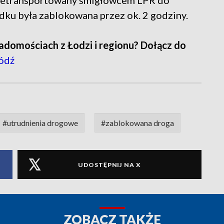
rzetransportowany śmigłowcem LPR do
adku była zablokowana przez ok. 2 godziny.
adomościach z Łodzi i regionu? Dołącz do
ódź
#utrudnienia drogowe
#zablokowana droga
UDOSTĘPNIJ NA X
ZOBACZ TAKŻE