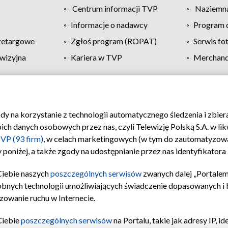
Centrum informacji TVP
Naziemna
Informacje o nadawcy
Program d
zetargowe
Zgłoś program (ROPAT)
Serwis fo
wizyjna
Kariera w TVP
Merchandi
Polityka prywatności
Moje zgody
Pomoc
Biuro re
ody na korzystanie z technologii automatycznego śledzenia i zbie
 danych osobowych przez nas, czyli Telewizję Polską S.A. w likw
VP (93 firm)
, w celach marketingowych (w tym do zautomatyzow
 poniżej, a także zgody na udostępnianie przez nas identyfikator
Ciebie naszych
poszczególnych serwisów
zwanych dalej „Portalem
obnych technologii umożliwiających świadczenie dopasowanych i be
zowanie ruchu w Internecie.
Ciebie
poszczególnych serwisów
na Portalu, takie jak adresy IP, 