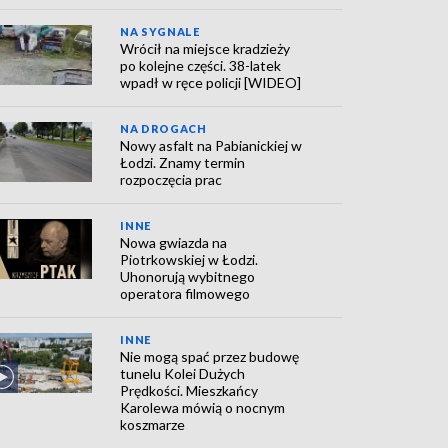
NA SYGNALE
Wrócił na miejsce kradzieży
po kolejne części. 38-latek
wpadł w ręce policji [WIDEO]
NA DROGACH
Nowy asfalt na Pabianickiej w
Łodzi. Znamy termin
rozpoczęcia prac
INNE
Nowa gwiazda na
Piotrkowskiej w Łodzi.
Uhonorują wybitnego
operatora filmowego
INNE
Nie mogą spać przez budowę
tunelu Kolei Dużych
Prędkości. Mieszkańcy
Karolewa mówią o nocnym
koszmarze