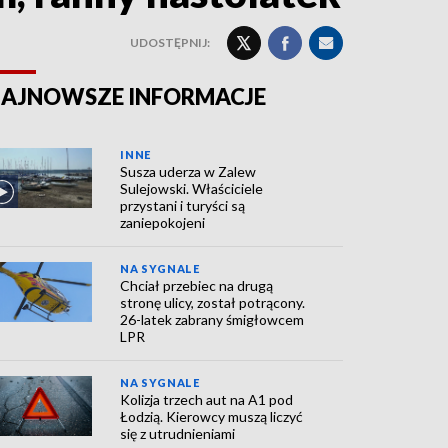
UDOSTĘPNIJ:
AJNOWSZE INFORMACJE
INNE
Susza uderza w Zalew
Sulejowski. Właściciele
przystani i turyści są
zaniepokojeni
NA SYGNALE
Chciał przebiec na drugą
stronę ulicy, został potrącony.
26-latek zabrany śmigłowcem
LPR
NA SYGNALE
Kolizja trzech aut na A1 pod
Łodzią. Kierowcy muszą liczyć
się z utrudnieniami