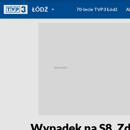
POWRÓT DO
ŁÓDŹ
70-lecie TVP3 Łódź
A
TVP REGIONY
Wypadek na S8. Zd