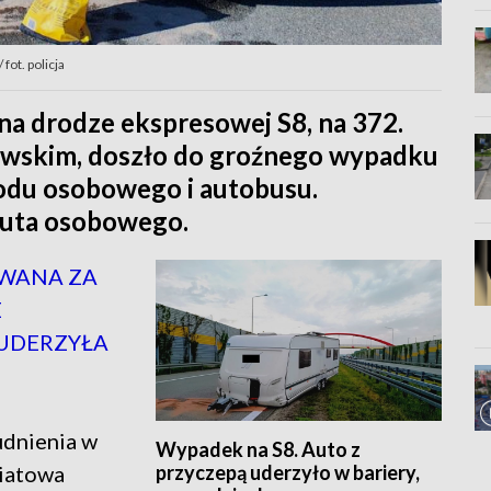
ot. policja
na drodze ekspresowej S8, na 372.
owskim, doszło do groźnego wypadku
du osobowego i autobusu.
auta osobowego.
OWANA ZA
E
 UDERZYŁA
udnienia w
Wypadek na S8. Auto z
przyczepą uderzyło w bariery,
iatowa