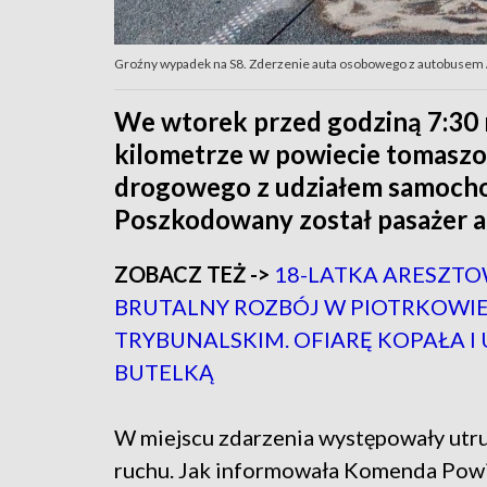
Groźny wypadek na S8. Zderzenie auta osobowego z autobusem / f
We wtorek przed godziną 7:30 
kilometrze w powiecie tomasz
drogowego z udziałem samocho
Poszkodowany został pasażer 
ZOBACZ TEŻ ->
18-LATKA ARESZT
BRUTALNY ROZBÓJ W PIOTRKOWI
TRYBUNALSKIM. OFIARĘ KOPAŁA I
BUTELKĄ
W miejscu zdarzenia występowały utr
ruchu. Jak informowała Komenda Pow