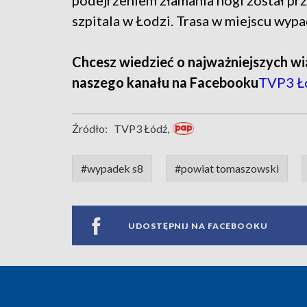
podejrzeniem złamania nogi został p
szpitala w Łodzi. Trasa w miejscu wyp
Chcesz wiedzieć o najważniejszych wi
naszego kanału na Facebooku
TVP3 Ł
Źródło:
TVP3 Łódź,
#wypadek s8
#powiat tomaszowski
UDOSTĘPNIJ NA FACEBOOKU