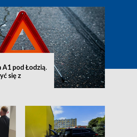
a A1 pod Łodzią.
ć się z