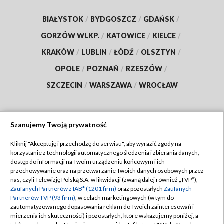
BIAŁYSTOK
/
BYDGOSZCZ
/
GDAŃSK
/
GORZÓW WLKP.
/
KATOWICE
/
KIELCE
/
KRAKÓW
/
LUBLIN
/
ŁÓDŹ
/
OLSZTYN
/
OPOLE
/
POZNAŃ
/
RZESZÓW
/
SZCZECIN
/
WARSZAWA
/
WROCŁAW
Szanujemy Twoją prywatność
Dołącz do nas:
Kliknij "Akceptuję i przechodzę do serwisu", aby wyrazić zgody na
korzystanie z technologii automatycznego śledzenia i zbierania danych,
TVP
dostęp do informacji na Twoim urządzeniu końcowym i ich
Abonament TVP
przechowywanie oraz na przetwarzanie Twoich danych osobowych przez
Regulamin TVP
nas, czyli Telewizję Polską S.A. w likwidacji (zwaną dalej również „TVP”),
Emisja w TVP
Zaufanych Partnerów z IAB* (1201 firm)
oraz pozostałych
Zaufanych
Polityka prywatności
Partnerów TVP (93 firm)
, w celach marketingowych (w tym do
Centrum informacji TVP
Moje zgody
zautomatyzowanego dopasowania reklam do Twoich zainteresowań i
mierzenia ich skuteczności) i pozostałych, które wskazujemy poniżej, a
Naziemna Telewizja Cyfrowa
Pomoc