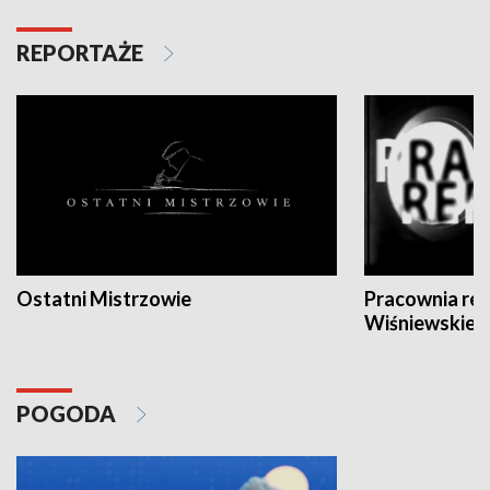
REPORTAŻE
Ostatni Mistrzowie
Pracownia re
Wiśniewskieg
POGODA