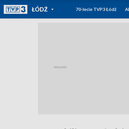
POWRÓT DO
ŁÓDŹ
70-lecie TVP3 Łódź
A
TVP REGIONY