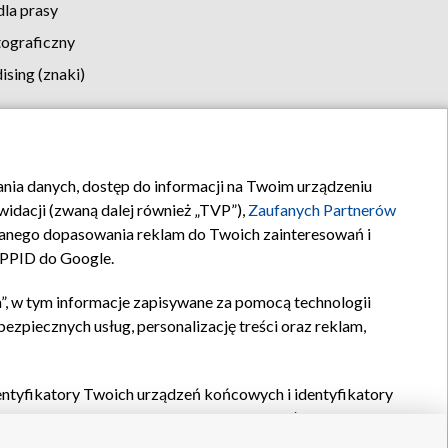
la prasy
tograficzny
sing (znaki)
klamy
Kontakt
rania danych, dostęp do informacji na Twoim urządzeniu
idacji (zwaną dalej również „TVP”),
Zaufanych Partnerów
anego dopasowania reklam do Twoich zainteresowań i
a PPID do Google.
”, w tym informacje zapisywane za pomocą technologii
zpiecznych usług, personalizację treści oraz reklam,
identyfikatory Twoich urządzeń końcowych i identyfikatory
P,
Zaufanych Partnerów z IAB
oraz pozostałych
Zaufanych
 wyboru podstawowych reklam, wyboru spersonalizowanych