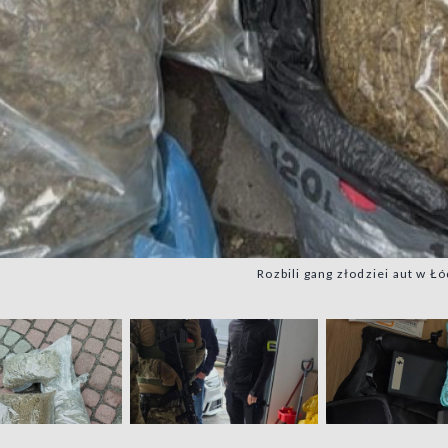
Rozbili gang złodziei aut w Łó