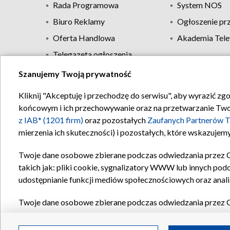
Rada Programowa
System NOS
Biuro Reklamy
Ogłoszenie pr
Oferta Handlowa
Akademia Tele
Telegazeta ogłoszenia
Szanujemy Twoją prywatność
Regulamin TVP
Kliknij "Akceptuję i przechodzę do serwisu", aby wyrazić zg
końcowym i ich przechowywanie oraz na przetwarzanie Twoich
z IAB* (1201 firm)
oraz pozostałych
Zaufanych Partnerów T
mierzenia ich skuteczności) i pozostałych, które wskazujemy
Twoje dane osobowe zbierane podczas odwiedzania przez 
takich jak: pliki cookie, sygnalizatory WWW lub innych pod
udostępnianie funkcji mediów społecznościowych oraz anali
Twoje dane osobowe zbierane podczas odwiedzania przez 
plików cookie, informacje o Twoich wyszukiwaniach w serwi
Partnerów TVP
dla realizacji następujących celów i funkc