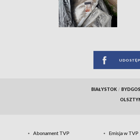
UDOSTĘP
BIAŁYSTOK
/
BYDGO
OLSZTY
Abonament TVP
Emisja w TVP