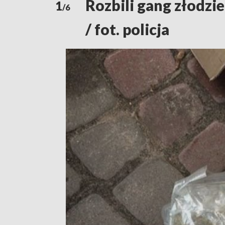
Rozbili gang złodzie
1
/6
/ fot. policja