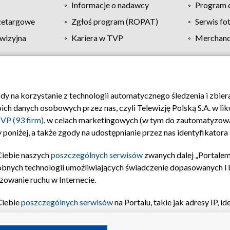
Informacje o nadawcy
Program d
zetargowe
Zgłoś program (ROPAT)
Serwis fo
wizyjna
Kariera w TVP
Merchandi
Polityka prywatności
Moje zgody
Pomoc
Biuro re
ody na korzystanie z technologii automatycznego śledzenia i zbie
 danych osobowych przez nas, czyli Telewizję Polską S.A. w likw
VP (93 firm)
, w celach marketingowych (w tym do zautomatyzow
 poniżej, a także zgody na udostępnianie przez nas identyfikator
Ciebie naszych
poszczególnych serwisów
zwanych dalej „Portalem
obnych technologii umożliwiających świadczenie dopasowanych i be
zowanie ruchu w Internecie.
Ciebie
poszczególnych serwisów
na Portalu, takie jak adresy IP, 
sach Portalu czy historia odwiedzin będą przetwarzane przez TV
ji: przechowywania informacji na urządzeniu lub dostęp do nich,
©2026 Telewizja Polska S.A. w likwidacji