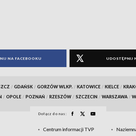
NIJ NA FACEBOOKU
UDOSTĘPNIJ 
SZCZ
/
GDAŃSK
/
GORZÓW WLKP.
/
KATOWICE
/
KIELCE
/
KRA
N
/
OPOLE
/
POZNAŃ
/
RZESZÓW
/
SZCZECIN
/
WARSZAWA
/
W
Dołącz do nas:
Centrum informacji TVP
Naziemna