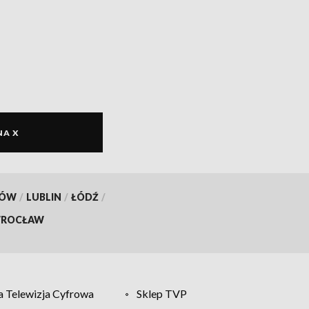
NA X
KÓW
/
LUBLIN
/
ŁÓDŹ
/
ROCŁAW
 Telewizja Cyfrowa
Sklep TVP