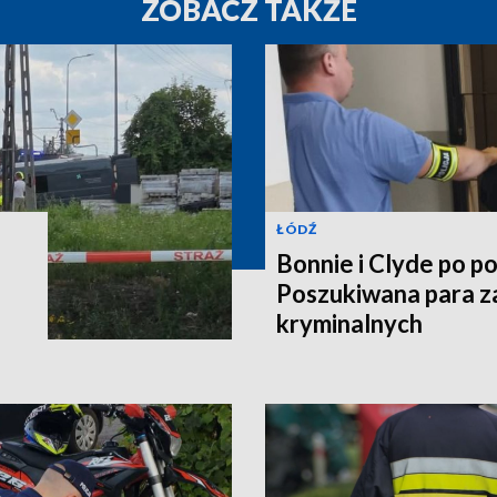
ZOBACZ TAKŻE
ŁÓDŹ
Bonnie i Clyde po po
Poszukiwana para z
kryminalnych