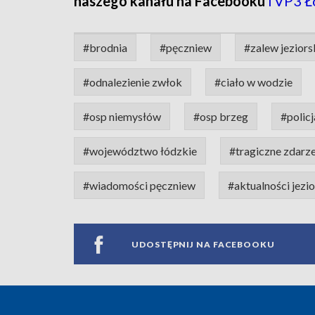
naszego kanału na Facebooku
TVP3 Ł
#brodnia
#pęczniew
#zalew jezior
#odnalezienie zwłok
#ciało w wodzie
#osp niemysłów
#osp brzeg
#policj
#województwo łódzkie
#tragiczne zdarz
#wiadomości pęczniew
#aktualności jezi
UDOSTĘPNIJ NA FACEBOOKU