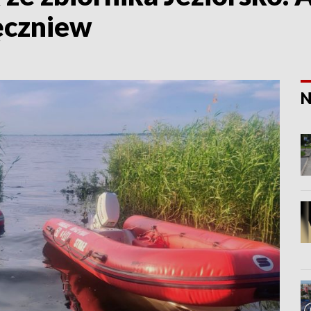
ęczniew
N