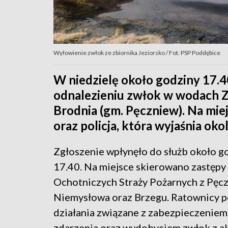
Wyłowienie zwłok ze zbiornika Jeziorsko / Fot. PSP Poddębice
W niedzielę około godziny 17.4
odnalezieniu zwłok w wodach Z
Brodnia (gm. Pęczniew). Na miej
oraz policja, która wyjaśnia oko
Zgłoszenie wpłynęło do służb około g
17.40. Na miejsce skierowano zastępy
Ochotniczych Straży Pożarnych z Pęc
Niemysłowa oraz Brzegu. Ratownicy p
działania związane z zabezpieczeniem
zdarzenia oraz wydobyciem zwłok z a