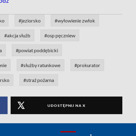
ódź
sko
#jeziorsko
#wyłowienie zwłok
#akcja służb
#osp pęczniew
a
#powiat poddębicki
enie
#służby ratunkowe
#prokurator
orsko
#straż pożarna
UDOSTĘPNIJ NA X