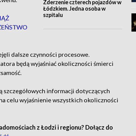
Zderzenie czterech pojazdów w
Łódzkiem. Jedna osoba w
szpitalu
MĄŻ
ŁŻEŃSTWO
ejęli dalsze czynności procesowe.
tora będą wyjaśniać okoliczności śmierci
żsamość.
ją szczegółowych informacji dotyczących
na celu wyjaśnienie wszystkich okoliczności
adomościach z Łodzi i regionu? Dołącz do