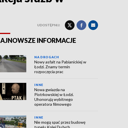
UDOSTĘPNIJ:
AJNOWSZE INFORMACJE
NA DROGACH
Nowy asfalt na Pabianickiej w
Łodzi. Znamy termin
rozpoczęcia prac
INNE
Nowa gwiazda na
Piotrkowskiej w Łodzi.
Uhonorują wybitnego
operatora filmowego
INNE
Nie mogą spać przez budowę
tunelu Kolei Dużych