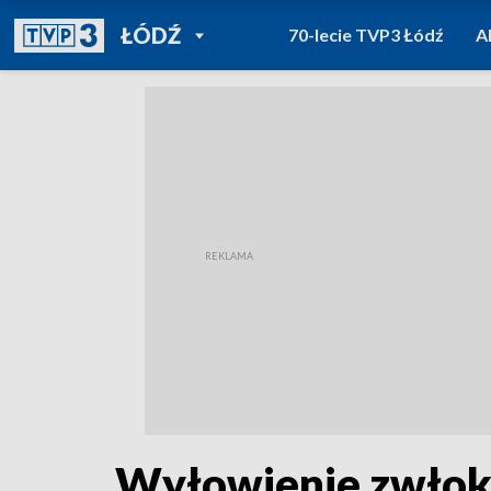
POWRÓT DO
ŁÓDŹ
70-lecie TVP3 Łódź
A
TVP REGIONY
Wyłowienie zwłok z