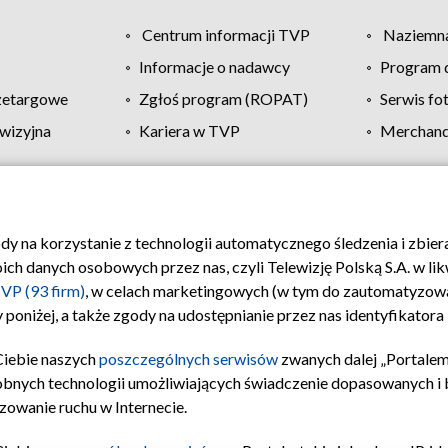
Centrum informacji TVP
Naziemna
Informacje o nadawcy
Program d
zetargowe
Zgłoś program (ROPAT)
Serwis fo
wizyjna
Kariera w TVP
Merchandi
Polityka prywatności
Moje zgody
Pomoc
Biuro re
ody na korzystanie z technologii automatycznego śledzenia i zbie
 danych osobowych przez nas, czyli Telewizję Polską S.A. w likw
VP (93 firm)
, w celach marketingowych (w tym do zautomatyzow
 poniżej, a także zgody na udostępnianie przez nas identyfikator
Ciebie naszych
poszczególnych serwisów
zwanych dalej „Portalem
obnych technologii umożliwiających świadczenie dopasowanych i be
zowanie ruchu w Internecie.