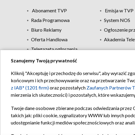
Abonament TVP
Emisja w TVP
Rada Programowa
System NOS
Biuro Reklamy
Ogłoszenie pr
Oferta Handlowa
Akademia Tele
Telegazeta ogłoszenia
Szanujemy Twoją prywatność
Regulamin TVP
Kliknij "Akceptuję i przechodzę do serwisu", aby wyrazić zg
końcowym i ich przechowywanie oraz na przetwarzanie Twoich
z IAB* (1201 firm)
oraz pozostałych
Zaufanych Partnerów T
mierzenia ich skuteczności) i pozostałych, które wskazujemy
Twoje dane osobowe zbierane podczas odwiedzania przez 
takich jak: pliki cookie, sygnalizatory WWW lub innych pod
udostępnianie funkcji mediów społecznościowych oraz anali