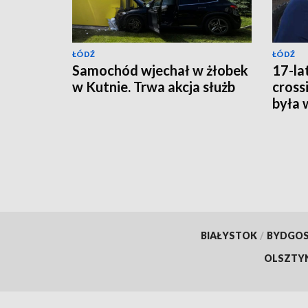
ŁÓDŹ
ŁÓDŹ
Samochód wjechał w żłobek
17-la
w Kutnie. Trwa akcja służb
cross
była 
BIAŁYSTOK
/
BYDGO
OLSZTY