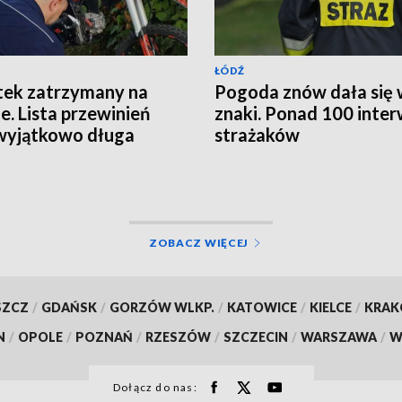
ŁÓDŹ
tek zatrzymany na
Pogoda znów dała się
ie. Lista przewinień
znaki. Ponad 100 inter
wyjątkowo długa
strażaków
ZOBACZ WIĘCEJ
SZCZ
/
GDAŃSK
/
GORZÓW WLKP.
/
KATOWICE
/
KIELCE
/
KRA
N
/
OPOLE
/
POZNAŃ
/
RZESZÓW
/
SZCZECIN
/
WARSZAWA
/
W
Dołącz do nas: