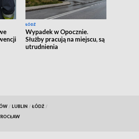
ŁÓDŹ
 we
Wypadek w Opocznie.
wencji
Służby pracują na miejscu, są
utrudnienia
KÓW
/
LUBLIN
/
ŁÓDŹ
/
ROCŁAW