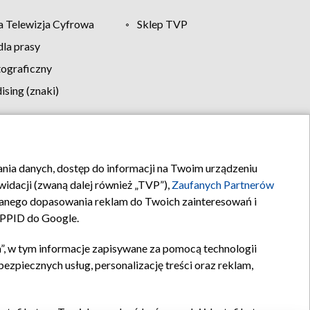
 Telewizja Cyfrowa
Sklep TVP
la prasy
tograficzny
sing (znaki)
klamy
Kontakt
rania danych, dostęp do informacji na Twoim urządzeniu
idacji (zwaną dalej również „TVP”),
Zaufanych Partnerów
anego dopasowania reklam do Twoich zainteresowań i
a PPID do Google.
”, w tym informacje zapisywane za pomocą technologii
zpiecznych usług, personalizację treści oraz reklam,