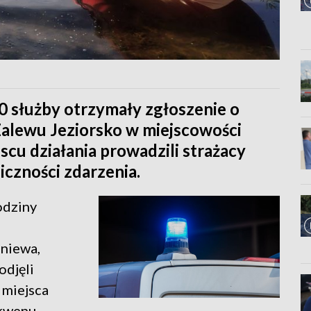
0 służby otrzymały zgłoszenie o
alewu Jeziorsko w miejscowości
scu działania prowadzili strażacy
liczności zdarzenia.
odziny
zniewa,
odjęli
 miejsca
kwenu.