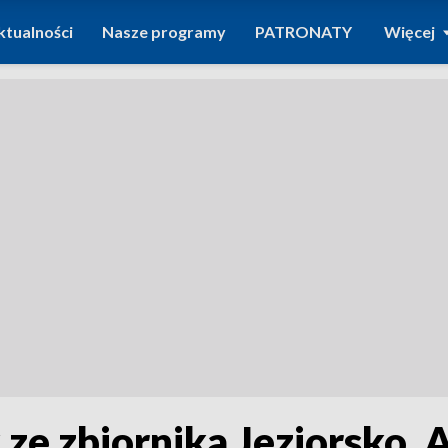
ktualności
Nasze programy
PATRONATY
Więcej
e zbiornika Jeziorsko. A