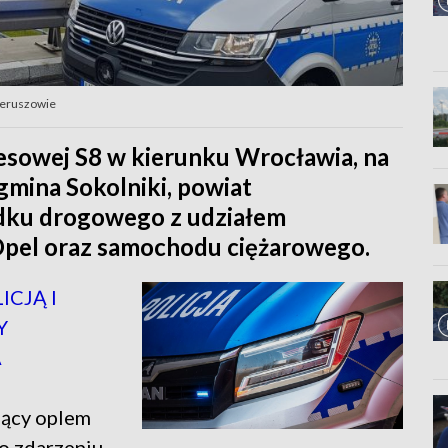
ieruszowie
resowej S8 w kierunku Wrocławia, na
gmina Sokolniki, powiat
adku drogowego z udziałem
pel oraz samochodu ciężarowego.
ICJĄ I
Y
A
jący oplem
Po zdarzeniu