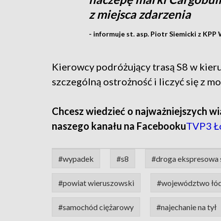
z miejsca zdarzenia
- informuje st. asp. Piotr Siemicki z KPP
Kierowcy podróżujący trasą S8 w kie
szczególną ostrożność i liczyć się z m
Chcesz wiedzieć o najważniejszych wi
naszego kanału na Facebooku
TVP3 Ł
#wypadek
#s8
#droga ekspresowa 
#powiat wieruszowski
#województwo łód
#samochód ciężarowy
#najechanie na tył