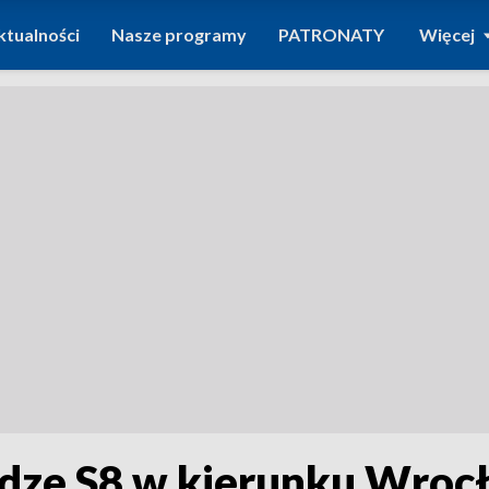
ktualności
Nasze programy
PATRONATY
Więcej
odze S8 w kierunku Wrocł