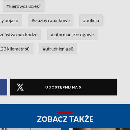
#kierowca uciekł
ny pojazd
#służby ratunkowe
#policja
zeństwo na drodze
#informacje drogowe
23 kilometr s8
#utrudnienia s8
UDOSTĘPNIJ NA X
ZOBACZ TAKŻE