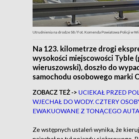
Utrudnienia na drodze S8 / Fot. Komenda Powiatowa Policji w W
Na 123. kilometrze drogi eksp
wysokości miejscowości Tyble (
wieruszowski), doszło do wyp
samochodu osobowego marki O
ZOBACZ TEŻ ->
UCIEKAŁ PRZED POL
WJECHAŁ DO WODY. CZTERY OSOB
EWAKUOWANE Z TONĄCEGO AUT
Ze wstępnych ustaleń wynika, że kieru
najechał na tył pojazdu ciężarowego. 