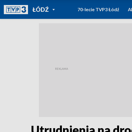
POWRÓT DO
ŁÓDŹ
70-lecie TVP3 Łódź
A
TVP REGIONY
Utrudnienia na dr