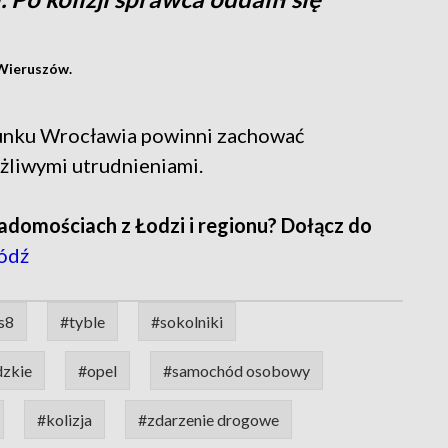
 Wieruszów.
runku Wrocławia powinni zachować
ożliwymi utrudnieniami.
adomościach z Łodzi i regionu? Dołącz do
ódź
s8
#tyble
#sokolniki
zkie
#opel
#samochód osobowy
#kolizja
#zdarzenie drogowe