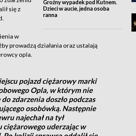
Groźny wypadek pod Kutnem.
Dzieci w aucie, jedna osoba
ł się z
ranna
d.
ienia w
użby prowadzą działania oraz ustalają
erowcy opla.
miejscu pojazd ciężarowy marki
sobowego Opla, w którym nie
e do zdarzenia doszło podczas
rującego osobówką. Następnie
ru najechał na tył
u ciężarowego uderzając w
Po kolizji sprawca oddalił się