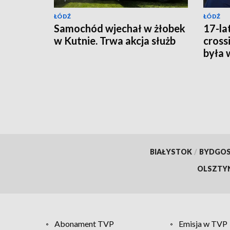
ŁÓDŹ
ŁÓDŹ
Samochód wjechał w żłobek
17-la
w Kutnie. Trwa akcja służb
cross
była 
BIAŁYSTOK
/
BYDGO
OLSZTY
Abonament TVP
Emisja w TVP