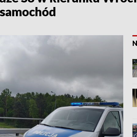
c samochód
N