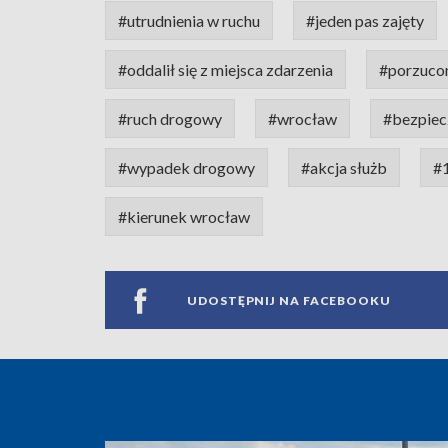
#utrudnienia w ruchu
#jeden pas zajęty
#oddalił się z miejsca zdarzenia
#porzuco
#ruch drogowy
#wrocław
#bezpiec
#wypadek drogowy
#akcja służb
#1
#kierunek wrocław
UDOSTĘPNIJ NA FACEBOOKU