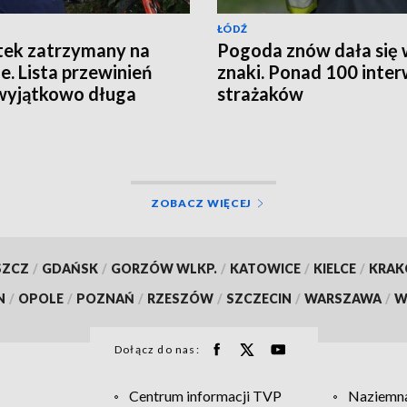
ŁÓDŹ
tek zatrzymany na
Pogoda znów dała się
ie. Lista przewinień
znaki. Ponad 100 inter
wyjątkowo długa
strażaków
ZOBACZ WIĘCEJ
SZCZ
/
GDAŃSK
/
GORZÓW WLKP.
/
KATOWICE
/
KIELCE
/
KRA
N
/
OPOLE
/
POZNAŃ
/
RZESZÓW
/
SZCZECIN
/
WARSZAWA
/
W
Dołącz do nas:
Centrum informacji TVP
Naziemna