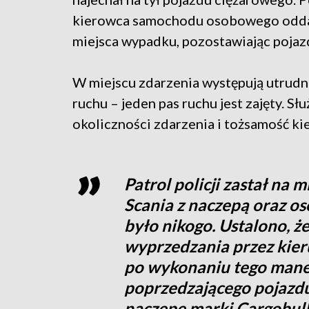
kierowca samochodu osobowego oddali
miejsca wypadku, pozostawiając pojaz
W miejscu zdarzenia występują utrudn
ruchu – jeden pas ruchu jest zajęty. Sł
okoliczności zdarzenia i tożsamość ki
Patrol policji zastał na 
Scania z naczepą oraz o
było nikogo. Ustalono, ż
wyprzedzania przez kie
po wykonaniu tego manew
poprzedzającego pojazd
naczepę marki Cargobull. 