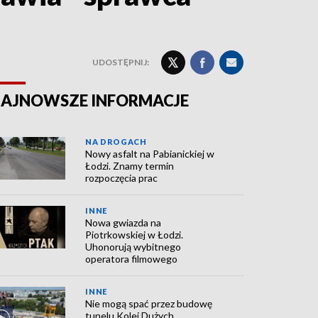
UDOSTĘPNIJ:
AJNOWSZE INFORMACJE
NA DROGACH
Nowy asfalt na Pabianickiej w
Łodzi. Znamy termin
rozpoczęcia prac
INNE
Nowa gwiazda na
Piotrkowskiej w Łodzi.
Uhonorują wybitnego
operatora filmowego
INNE
Nie mogą spać przez budowę
tunelu Kolei Dużych