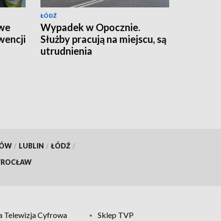
ŁÓDŹ
 we
Wypadek w Opocznie.
wencji
Służby pracują na miejscu, są
utrudnienia
KÓW
/
LUBLIN
/
ŁÓDŹ
/
ROCŁAW
 Telewizja Cyfrowa
Sklep TVP