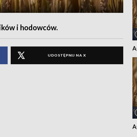
ików i hodowców.
A
UDOSTĘPNIJ NA X
A