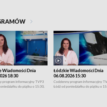
OGRAMÓW
e Wiadomości Dnia
Łódzkie Wiadomości Dnia
026 18:30
06.08.2026 15:30
y program informacyjny TVP3
Codzienny program informacyjny T
oniedziałku do piątku o 15:30,
Łódź od poniedziałku do piątku o 15
:30 i 21:30. W weekendy o
16:30, 18:30 i 21:30. W weekendy o
1:30.
18:30 i 21:30.