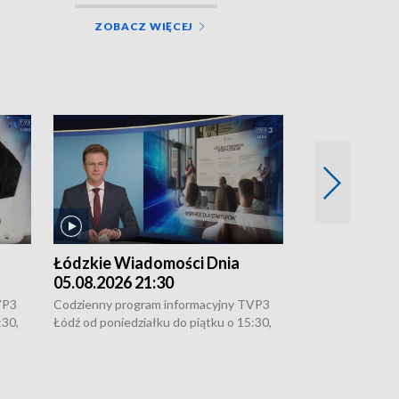
ZOBACZ WIĘCEJ
Łódzkie Wiadomości Dnia
Łódzkie Wia
05.08.2026 21:30
05.08.2026 1
VP3
Codzienny program informacyjny TVP3
Codzienny progr
:30,
Łódź od poniedziałku do piątku o 15:30,
Łódź od poniedzi
16:30, 18:30 i 21:30. W weekendy o
16:30, 18:30 i 2
18:30 i 21:30.
18:30 i 21:30.