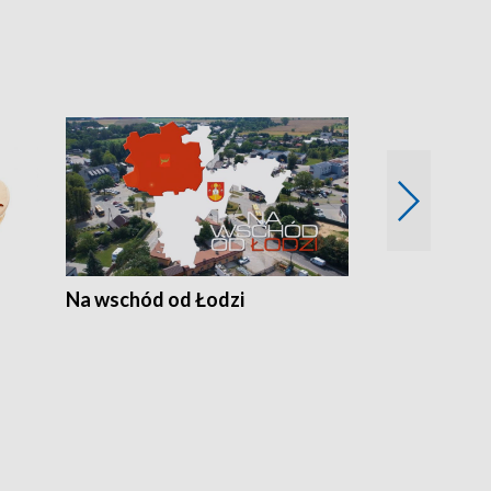
Na wschód od Łodzi
Zimowe szal
Polski