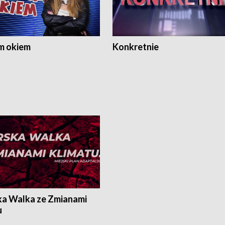
m okiem
Konkretnie
ka Walka ze Zmianami
u