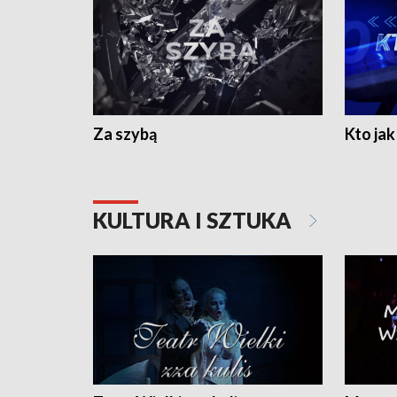
Za szybą
Kto jak 
KULTURA I SZTUKA