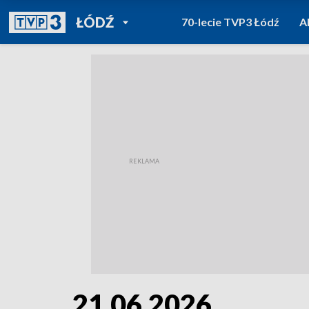
POWRÓT DO
ŁÓDŹ
70-lecie TVP3 Łódź
A
TVP REGIONY
21.06.2026