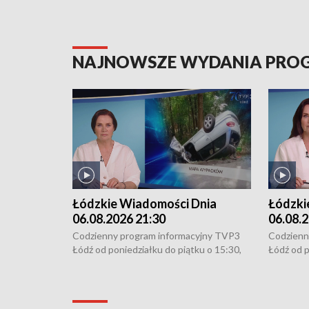
NAJNOWSZE WYDANIA PR
Łódzkie Wiadomości Dnia
Łódzki
06.08.2026 21:30
06.08.2
Codzienny program informacyjny TVP3
Codzienn
Łódź od poniedziałku do piątku o 15:30,
Łódź od p
16:30, 18:30 i 21:30. W weekendy o
16:30, 18
18:30 i 21:30.
18:30 i 2