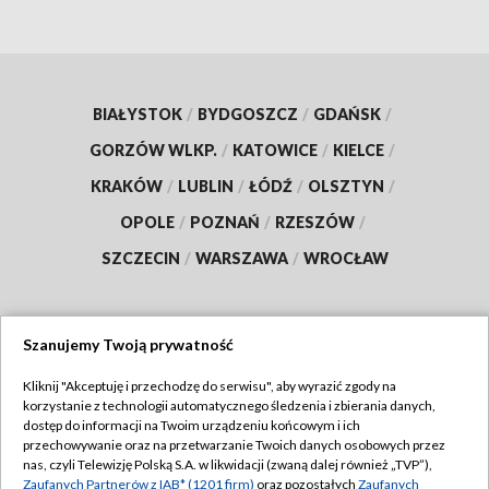
BIAŁYSTOK
/
BYDGOSZCZ
/
GDAŃSK
/
GORZÓW WLKP.
/
KATOWICE
/
KIELCE
/
KRAKÓW
/
LUBLIN
/
ŁÓDŹ
/
OLSZTYN
/
OPOLE
/
POZNAŃ
/
RZESZÓW
/
SZCZECIN
/
WARSZAWA
/
WROCŁAW
Szanujemy Twoją prywatność
Dołącz do nas:
Kliknij "Akceptuję i przechodzę do serwisu", aby wyrazić zgody na
korzystanie z technologii automatycznego śledzenia i zbierania danych,
TVP
dostęp do informacji na Twoim urządzeniu końcowym i ich
Abonament TVP
przechowywanie oraz na przetwarzanie Twoich danych osobowych przez
Regulamin TVP
nas, czyli Telewizję Polską S.A. w likwidacji (zwaną dalej również „TVP”),
Emisja w TVP
Zaufanych Partnerów z IAB* (1201 firm)
oraz pozostałych
Zaufanych
Polityka prywatności