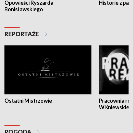
Opowieści Ryszarda
Historie z pas
Bonisławskiego
REPORTAŻE
Ostatni Mistrzowie
Pracownia re
Wiśniewskieg
POGODA