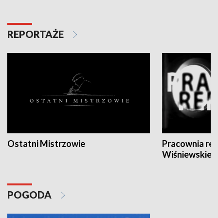
REPORTAŻE
Ostatni Mistrzowie
Pracownia re
Wiśniewskieg
POGODA