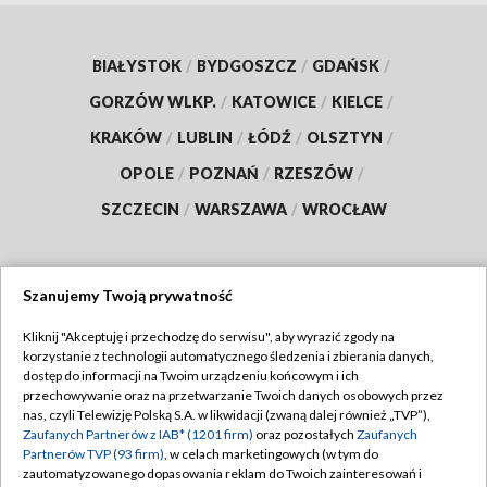
BIAŁYSTOK
/
BYDGOSZCZ
/
GDAŃSK
/
GORZÓW WLKP.
/
KATOWICE
/
KIELCE
/
KRAKÓW
/
LUBLIN
/
ŁÓDŹ
/
OLSZTYN
/
OPOLE
/
POZNAŃ
/
RZESZÓW
/
SZCZECIN
/
WARSZAWA
/
WROCŁAW
Szanujemy Twoją prywatność
Dołącz do nas:
Kliknij "Akceptuję i przechodzę do serwisu", aby wyrazić zgody na
korzystanie z technologii automatycznego śledzenia i zbierania danych,
TVP
dostęp do informacji na Twoim urządzeniu końcowym i ich
Abonament TVP
przechowywanie oraz na przetwarzanie Twoich danych osobowych przez
Regulamin TVP
nas, czyli Telewizję Polską S.A. w likwidacji (zwaną dalej również „TVP”),
Emisja w TVP
Zaufanych Partnerów z IAB* (1201 firm)
oraz pozostałych
Zaufanych
Polityka prywatności
Partnerów TVP (93 firm)
, w celach marketingowych (w tym do
Centrum informacji TVP
Moje zgody
zautomatyzowanego dopasowania reklam do Twoich zainteresowań i