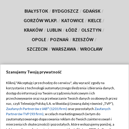
BIAŁYSTOK
/
BYDGOSZCZ
/
GDAŃSK
/
GORZÓW WLKP.
/
KATOWICE
/
KIELCE
/
KRAKÓW
/
LUBLIN
/
ŁÓDŹ
/
OLSZTYN
/
OPOLE
/
POZNAŃ
/
RZESZÓW
/
SZCZECIN
/
WARSZAWA
/
WROCŁAW
Szanujemy Twoją prywatność
Dołącz do nas:
Kliknij "Akceptuję i przechodzę do serwisu", aby wyrazić zgody na
korzystanie z technologii automatycznego śledzenia i zbierania danych,
TVP
dostęp do informacji na Twoim urządzeniu końcowym i ich
Abonament TVP
przechowywanie oraz na przetwarzanie Twoich danych osobowych przez
Regulamin TVP
nas, czyli Telewizję Polską S.A. w likwidacji (zwaną dalej również „TVP”),
Emisja w TVP
Zaufanych Partnerów z IAB* (1201 firm)
oraz pozostałych
Zaufanych
Polityka prywatności
Partnerów TVP (93 firm)
, w celach marketingowych (w tym do
Centrum informacji TVP
Moje zgody
zautomatyzowanego dopasowania reklam do Twoich zainteresowań i
mierzenia ich skuteczności) i pozostałych, które wskazujemy poniżej, a
Naziemna Telewizja Cyfrowa
Pomoc