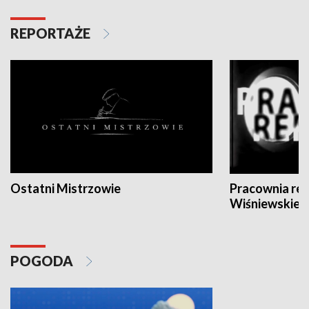
REPORTAŻE
Ostatni Mistrzowie
Pracownia re
Wiśniewskieg
POGODA