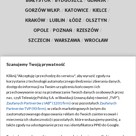
BIAŁYSTOK
/
BYDGOSZCZ
/
GDAŃSK
/
GORZÓW WLKP.
/
KATOWICE
/
KIELCE
/
KRAKÓW
/
LUBLIN
/
ŁÓDŹ
/
OLSZTYN
/
OPOLE
/
POZNAŃ
/
RZESZÓW
/
SZCZECIN
/
WARSZAWA
/
WROCŁAW
Szanujemy Twoją prywatność
Dołącz do nas:
Kliknij "Akceptuję i przechodzę do serwisu", aby wyrazić zgody na
korzystanie z technologii automatycznego śledzenia i zbierania danych,
TVP
dostęp do informacji na Twoim urządzeniu końcowym i ich
Abonament TVP
przechowywanie oraz na przetwarzanie Twoich danych osobowych przez
Regulamin TVP
nas, czyli Telewizję Polską S.A. w likwidacji (zwaną dalej również „TVP”),
Emisja w TVP
Polityka prywatności
Zaufanych Partnerów z IAB* (1201 firm)
oraz pozostałych
Zaufanych
Partnerów TVP (93 firm)
, w celach marketingowych (w tym do
Centrum informacji TVP
Moje zgody
zautomatyzowanego dopasowania reklam do Twoich zainteresowań i
mierzenia ich skuteczności) i pozostałych, które wskazujemy poniżej, a
Naziemna Telewizja Cyfrowa
Pomoc
także zgody na udostępnianie przez nas identyfikatora PPID do Google.
Sklep TVP
Biuro reklamy