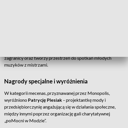
ZOBACZ TEŻ ->
SZLAK ŁODZI MIASTA FILMU UNESCO.
ATRAKCJE NA 50-LECIE SERIALU „DALEKO OD SZOSY”
Nagrodę w kategorii wydarzenie otrzymała
Letnia
Akademia Jazzu
, organizowany od 20 lat w Łodzi festiwal,
który co roku przyciąga uznanych artystów z Polski i
zagranicy oraz tworzy przestrzeń do spotkań młodych
muzyków z mistrzami.
Nagrody specjalne i wyróżnienia
W kategorii mecenas, przyznawanej przez Monopolis,
wyróżniono
Patrycję Plesiak
– projektantkę mody i
przedsiębiorczynię angażującą się w działania społeczne,
między innymi poprzez organizację gali charytatywnej
„poMocni w Modzie”.