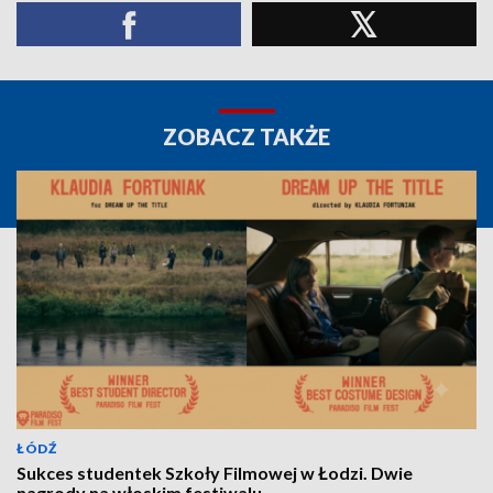
ZOBACZ TAKŻE
ŁÓDŹ
Sukces studentek Szkoły Filmowej w Łodzi. Dwie
nagrody na włoskim festiwalu