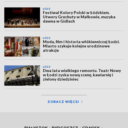
ŁÓDŹ
Festiwal Kolory Polski w Łódzkiem.
Utwory Grechuty w Małkowie, muzyka
dawna w Gidlach
ŁÓDŹ
Moda, film i historia włókienniczej Łodzi.
Miasto szykuje kolejne urodzinowe
atrakcje
ŁÓDŹ
Dwa lata wielkiego remontu. Teatr Nowy
w Łodzi zyska nową scenę, kawiarnię i
zielony dziedziniec
ZOBACZ WIĘCEJ