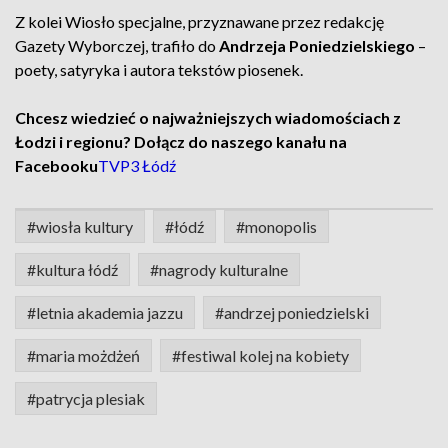
Z kolei Wiosło specjalne, przyznawane przez redakcję
Gazety Wyborczej, trafiło do
Andrzeja Poniedzielskiego
–
poety, satyryka i autora tekstów piosenek.
Chcesz wiedzieć o najważniejszych wiadomościach z
Łodzi i regionu? Dołącz do naszego kanału na
Facebooku
TVP3 Łódź
#wiosła kultury
#łódź
#monopolis
#kultura łódź
#nagrody kulturalne
#letnia akademia jazzu
#andrzej poniedzielski
#maria możdżeń
#festiwal kolej na kobiety
#patrycja plesiak