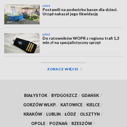
ŁÓDŹ
Postawili na podwórku basen dla dzieci.
Urząd nakazał jego likwidację
ŁÓDŹ
Do ratowników WOPR z regionu trafi 1,3
mln zł na specjalistyczny sprzęt
ZOBACZ WIĘCEJ
BIAŁYSTOK
/
BYDGOSZCZ
/
GDAŃSK
/
GORZÓW WLKP.
/
KATOWICE
/
KIELCE
/
KRAKÓW
/
LUBLIN
/
ŁÓDŹ
/
OLSZTYN
/
OPOLE
/
POZNAŃ
/
RZESZÓW
/