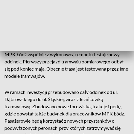
od ul. Dąbrowskiego do ul. Śląskiej.
Trwają ostatnie odbiory i kontrole nowego torowiska. Jak
informuje Urząd Miasta Łodzi, jeżeli wszystko pójdzie
zgodnie z planem, 13 lipca tramwaj MPK Łódź linii 13
wyruszy w trasę.
MPK Łódź wspólnie z wykonawcą remontu testuje nowy
odcinek. Pierwszy przejazd tramwaju pomiarowego odbył
się pod koniec maja. Obecnie trasa jest testowana przez inne
modele tramwajów.
W ramach inwestycji przebudowano cały odcinek od ul.
Dąbrowskiego do ul. Śląskiej, wraz z krańcówką
tramwajową. Zbudowano nowe torowiska, trakcje i pętlę,
gdzie powstał także budynek dla pracowników MPK Łódź.
Pasażerowie będą korzystać z nowych przystanków o
podwyższonych peronach, przy których zatrzymywać się