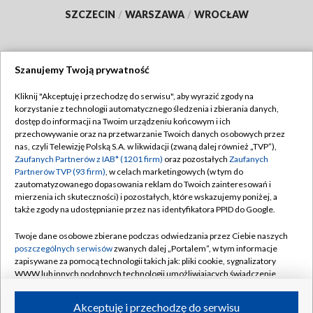
SZCZECIN
/
WARSZAWA
/
WROCŁAW
Szanujemy Twoją prywatność
Dołącz do nas:
Kliknij "Akceptuję i przechodzę do serwisu", aby wyrazić zgody na
korzystanie z technologii automatycznego śledzenia i zbierania danych,
TVP
dostęp do informacji na Twoim urządzeniu końcowym i ich
Abonament TVP
przechowywanie oraz na przetwarzanie Twoich danych osobowych przez
Regulamin TVP
nas, czyli Telewizję Polską S.A. w likwidacji (zwaną dalej również „TVP”),
Emisja w TVP
Polityka prywatności
Zaufanych Partnerów z IAB* (1201 firm)
oraz pozostałych
Zaufanych
Partnerów TVP (93 firm)
, w celach marketingowych (w tym do
Centrum informacji TVP
Moje zgody
zautomatyzowanego dopasowania reklam do Twoich zainteresowań i
mierzenia ich skuteczności) i pozostałych, które wskazujemy poniżej, a
Naziemna Telewizja Cyfrowa
Pomoc
także zgody na udostępnianie przez nas identyfikatora PPID do Google.
Sklep TVP
Biuro reklamy
Twoje dane osobowe zbierane podczas odwiedzania przez Ciebie naszych
Rada Programowa
Kontakt
poszczególnych serwisów
zwanych dalej „Portalem”, w tym informacje
zapisywane za pomocą technologii takich jak: pliki cookie, sygnalizatory
System NOS
WWW lub innych podobnych technologii umożliwiających świadczenie
dopasowanych i bezpiecznych usług, personalizację treści oraz reklam,
Informacje o nadawcy
Kanały
udostępnianie funkcji mediów społecznościowych oraz analizowanie
Akceptuję i przechodzę do serwisu
ruchu w Internecie.