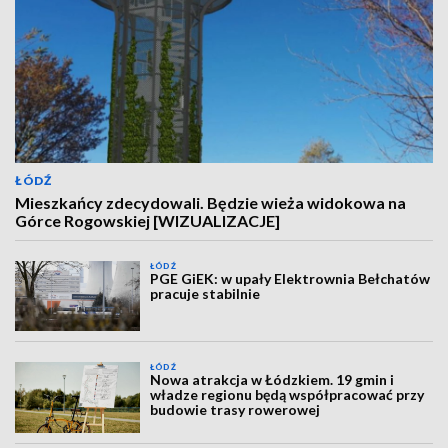
ŁÓDŹ
Mieszkańcy zdecydowali. Będzie wieża widokowa na
Górce Rogowskiej [WIZUALIZACJE]
ŁÓDŹ
PGE GiEK: w upały Elektrownia Bełchatów
pracuje stabilnie
ŁÓDŹ
Nowa atrakcja w Łódzkiem. 19 gmin i
władze regionu będą współpracować przy
budowie trasy rowerowej