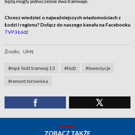
będą mogły jednocześnie dwa tramwaje.
Chcesz wiedzieć o najważniejszych wiadomościach z
Łodzi i regionu? Dołącz do naszego kanału na Facebooku
TVP3 Łódź
Źródło:
UMŁ
#mpk łódź tramwaj 13
#łódź
#inwestycje
#remont torowiska
ZOBACZ TAKŻE